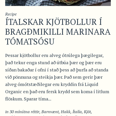
Recipe
ÍTALSKAR KJÖTBOLLUR Í
BRAGÐMIKILLI MARINARA
TÓMATSÓSU
Þessar kjötbollur eru alveg ótrúlega þægilegar,
það tekur enga stund að útbúa þær og þær eru
síðan bakaðar í ofni í stað þess að þurfa að standa
við pönnuna og steikja þær. Það sem gerir þær
alveg ómótstæðilegar eru kryddin frá Liquid
Organic en það eru fersk krydd sem koma í litlum
flöskum. Sparar tíma...
in
30 mínútna réttir
,
Barnvænt
,
Hakk
,
Ítalía
,
Kjöt
,