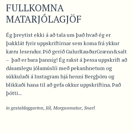
FULLKOMNA
MATARJÓLAGJÖF
Ég þreytist ekki á að tala um það hvað ég er
þakklát fyrir uppskriftirnar sem koma frá ykkur
kæru lesendur. Þið gerið GulurRauðurGrænn&salt
– það er bara þannig! Ég rakst á þessa uppskrift að
dásamlegu jólamúslíi með pekanhnetum og
súkkulaði á Instagram hjá henni Bergþóru og
blikkaði hana til að gefa okkur uppskriftina. Það
þótti...
in
gestabloggarinn
,
Jól
,
Morgunmatur
,
Snarl