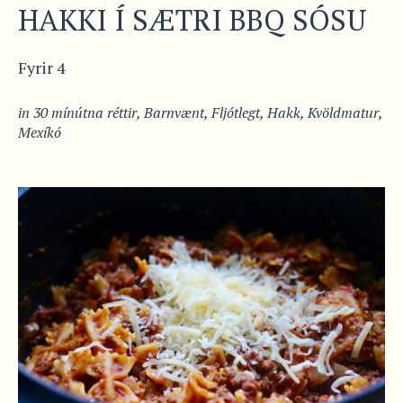
HAKKI Í SÆTRI BBQ SÓSU
Fyrir 4
in
30 mínútna réttir
,
Barnvænt
,
Fljótlegt
,
Hakk
,
Kvöldmatur
,
Mexíkó