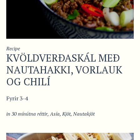
Recipe
KVÖLDVERÐASKÁL MEÐ
NAUTAHAKKI, VORLAUK
OG CHILÍ
Fyrir 3-4
in
30 mínútna réttir
,
Asía
,
Kjöt
,
Nautakjöt