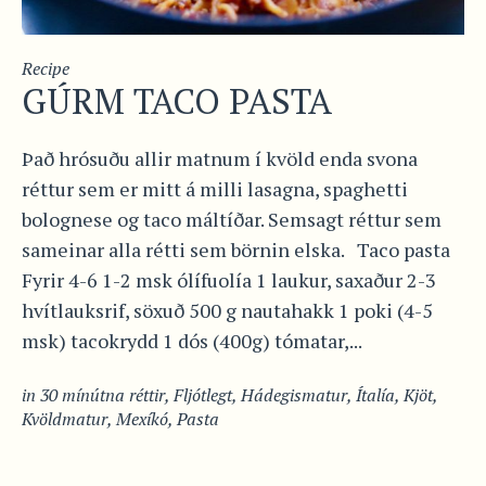
Recipe
GÚRM TACO PASTA
Það hrósuðu allir matnum í kvöld enda svona
réttur sem er mitt á milli lasagna, spaghetti
bolognese og taco máltíðar. Semsagt réttur sem
sameinar alla rétti sem börnin elska. Taco pasta
Fyrir 4-6 1-2 msk ólífuolía 1 laukur, saxaður 2-3
hvítlauksrif, söxuð 500 g nautahakk 1 poki (4-5
msk) tacokrydd 1 dós (400g) tómatar,...
in
30 mínútna réttir
,
Fljótlegt
,
Hádegismatur
,
Ítalía
,
Kjöt
,
Kvöldmatur
,
Mexíkó
,
Pasta