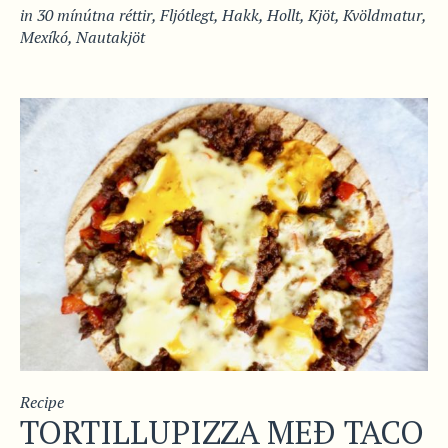
in
30 mínútna réttir
,
Fljótlegt
,
Hakk
,
Hollt
,
Kjöt
,
Kvöldmatur
,
Mexíkó
,
Nautakjöt
Recipe
TORTILLUPIZZA MEÐ TACO