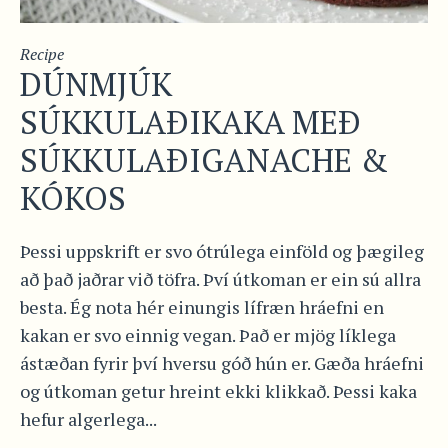
Recipe
DÚNMJÚK
SÚKKULAÐIKAKA MEÐ
SÚKKULAÐIGANACHE &
KÓKOS
Þessi uppskrift er svo ótrúlega einföld og þægileg
að það jaðrar við töfra. Því útkoman er ein sú allra
besta. Ég nota hér einungis lífræn hráefni en
kakan er svo einnig vegan. Það er mjög líklega
ástæðan fyrir því hversu góð hún er. Gæða hráefni
og útkoman getur hreint ekki klikkað. Þessi kaka
hefur algerlega...