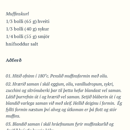
Muffinskurl
1/3 bolli (65 g) hveiti
1/3 bolli (40 g) sykur
1/4 bolli (55 g) smjör
hnífsoddur salt
Aðferð
Hitið ofninn í 180°c. Penslið muffinsformin með olíu.
Hrærið saman í skál eggjum, olíu, vanilludropum, sykri,
zucchini og sítrónuberki þar til þetta hefur blandast vel saman.
Látið þurrefnin út í og hrærið vel saman. Setjið bláberin út í og
blandið varlega saman við með sleif. Hellið deiginu í formin.
Ég
fyllti formin næstum því alveg og útkoman er þá flott og stór
muffins.
Blandið saman í skál hráefnunum fyrir muffinskurlið og