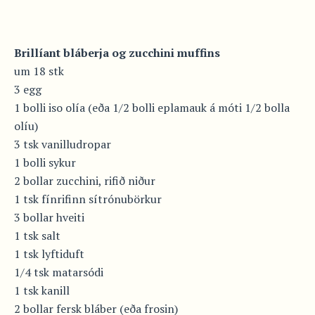
Brillíant bláberja og zucchini muffins
um 18 stk
3 egg
1 bolli iso olía (eða 1/2 bolli eplamauk á móti 1/2 bolla
olíu)
3 tsk vanilludropar
1 bolli sykur
2 bollar zucchini, rifið niður
1 tsk fínrifinn sítrónubörkur
3 bollar hveiti
1 tsk salt
1 tsk lyftiduft
1/4 tsk matarsódi
1 tsk kanill
2 bollar fersk bláber (eða frosin)