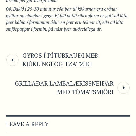
dreifið því yfir hverja köku.
Bakið í 25-30 mínútur eða þar til kökurnar eru orðnar
gylltar og eldaðar í gegn. Ef þið notið siliconform er gott að láta
þær kólna í formunum áður en þær eru teknar út, eða að láta
smjörpappír í formin, þá nást þær auðveldlega úr.
GYROS Í PÍTUBRAUÐI MEÐ
KJÚKLINGI OG TZATZIKI
GRILLAÐAR LAMBALÆRISSNEIÐAR
MEÐ TÓMATSMJÖRI
LEAVE A REPLY