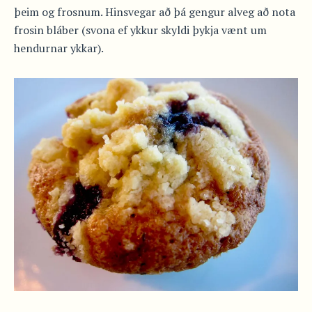
þeim og frosnum. Hinsvegar að þá gengur alveg að nota
frosin bláber (svona ef ykkur skyldi þykja vænt um
hendurnar ykkar).