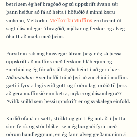
betri sem ég hef bragðað og sú uppskrift ávann sér
þann heiður að fá að heita í höfuðið á minni kæru
MelkorkuMuffins
vinkonu, Melkorku.
eru hreint út
sagt dásamlegar á bragðið, mjúkar og ferskar og alveg
óhætt að mæla með þeim.
Forvitnin rak mig hinsvegar áfram þegar ég sá þessa
uppskrift að muffins með ferskum bláberjum og
zucchini og ég fór að sjálfsögðu beint í að gera þær.
Niðurstaðan:
Hver hefði trúað því að zucchini í muffins
gæti í fyrsta lagi verið gott og í öðru lagi orðið til þess
að gera muffinsið enn betra, mýkra og dásamlegra??
Þvílík snilld sem þessi uppskrift er og svakalega einföld.
Kurlið ofaná er sætt, stökkt og gott. Ég notaði í þetta
sinn fersk og stór bláber sem ég borgaði fyrir með
öðrum handleggnum, en ég fann alveg gæðamuninn á