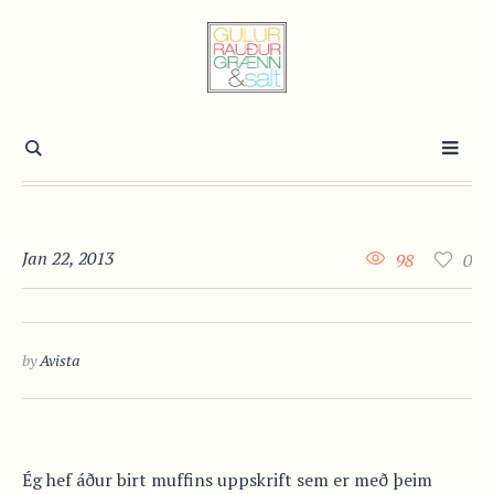
Jan 22, 2013
98
0
by
Avista
Ég hef áður birt muffins uppskrift sem er með þeim