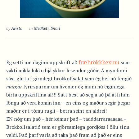
by
Avista
in
Meðlæti
,
Snarl
fræhrökkkexinu
Ég setti um daginn uppskrift að
sem
vakti mikla lukku hjá ykkur lesendur góðir. Á myndinni
sást glitta í girnilegt brokkolísalat sem ég hef nú fengið
margar
fyrirspurnir um hvenær ég muni nú eiginlega
birta uppskriftina af!!! Satt best að segja að þá átti hún
löngu að vera komin inn – en eins og maður segir þegar
maður er í tómu rugli – betra seint en aldrei!
EN nóg um það – hér kemur það – tadddarraraaaaaa –
Brokkolísalatið sem er gjörsamlega gordjöss í öllu sínu
veldi. Það þarf varla að taka það fram að það er eins