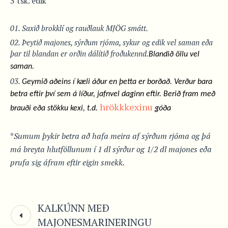
3 tsk. edik
Saxið brokklí og rauðlauk MJÖG smátt.
Þeytið majones, sýrðum rjóma, sykur og edik vel saman eða
þar til blandan er orðin dálítið froðukennd.
Blandið öllu vel
saman.
Geymið aðeins í kæli áður en þetta er borðað. Verður bara
betra eftir því sem á líður, jafnvel daginn eftir. Berið fram með
hrökkkexinu
brauði eða stökku kexi, t.d.
góða
*
Sumum þykir betra að hafa meira af sýrðum rjóma og þá
má breyta hlutföllunum í 1 dl sýrður og 1/2 dl majones eða
prufa sig áfram eftir eigin smekk.
KALKÚNN MEÐ
MAJONESMARINERINGU