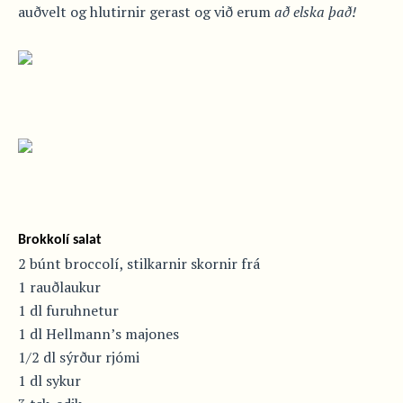
auðvelt og hlutirnir gerast og við erum
að elska það!
Brokkolí salat
2 búnt broccolí, stilkarnir skornir frá
1 rauðlaukur
1 dl furuhnetur
1 dl Hellmann’s majones
1/2 dl sýrður rjómi
1 dl sykur