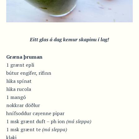
Eitt glas á dag kemur skapinu í lag!
Græna þruman
1 grænt epli
bútur engifer, rifinn
lúka spínat
lúka rucola
1 mangó
nokkrar döðlur
hnífsoddur cayenne pipar
1 msk grænt duft – ph ion
(má sleppa)
1 msk grænt te
(má sleppa)
klaki