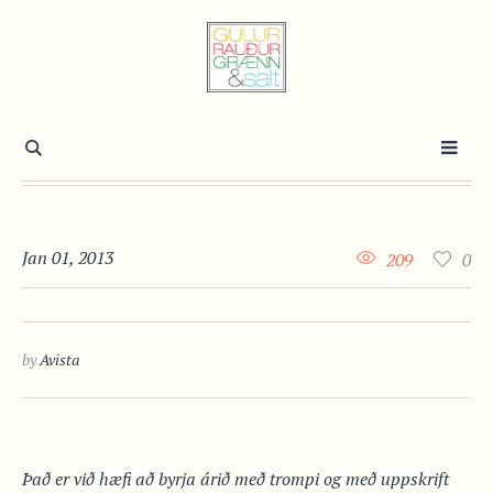
Jan 01, 2013
209
0
by
Avista
Það er við hæfi að byrja árið með trompi og með uppskrift