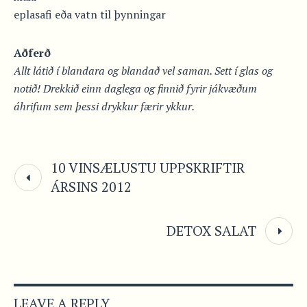
eplasafi eða vatn til þynningar
Aðferð
Allt látið í blandara og blandað vel saman. Sett í glas og
notið! Drekkið einn daglega og finnið fyrir jákvæðum
áhrifum sem þessi drykkur færir ykkur.
10 VINSÆLUSTU UPPSKRIFTIR
ÁRSINS 2012
DETOX SALAT
LEAVE A REPLY