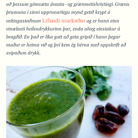
að þessum gómsæta ávaxta- og grænmetishristingi. Grænu
þrumuna í sinni upprunarlegu mynd getið keypt á
Lifandi markaður
veitingastaðnum
og er hann einn
vinælasti heilsudrykkurinn þar, enda alveg einstakur á
bragðið. En það er líka gott að geta gripið í hann þegar
maður er heima við og því kem ég hérna með uppskrift að
svipuðum drykk.