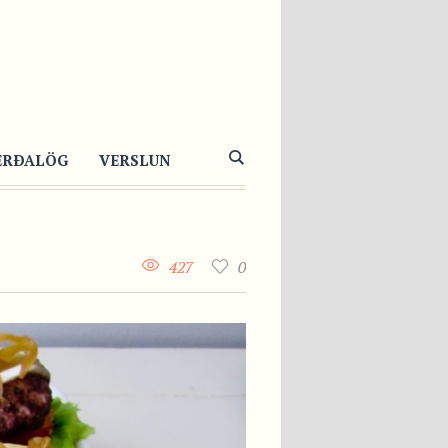
ERÐALÖG
VERSLUN
427
0