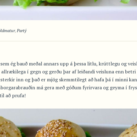
öldmatur
,
Partý
sem ég bauð meðal annars upp á þessa litlu, krúttlegu og vei
 allrækilega í gegn og gerðu þar af leiðandi veisluna enn betri
terkir inn og það er mjög skemmtilegt að hafa þá í minni kan
amborgarabrauðin má gera með góðum fyrirvara og geyma í frys
il að prufa!