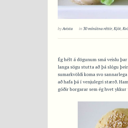
by
Avista
in
30 mínútna réttir
,
Kjöt
,
Kv
Ég hélt á dögunum smá veislu þar 
langa sögu stutta að þá slógu þeir
sumarkvöldi koma svo sannarlega s
að hafa þá í venjulegri stærð. H
góðir borgarar sem ég hvet ykkur t