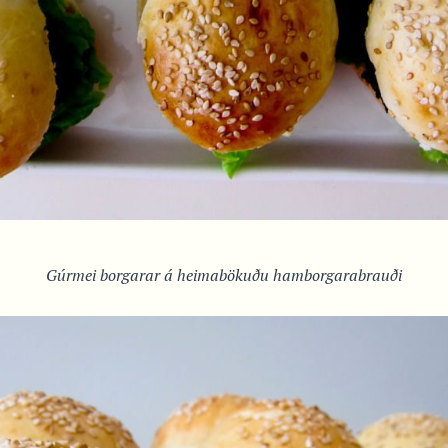
Gúrmei borgarar á heimabökuðu hamborgarabrauði