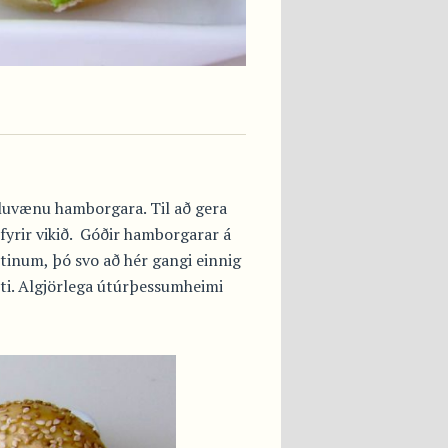
sluvænu hamborgara. Til að gera
 fyrir vikið. Góðir hamborgarar á
tinum, þó svo að hér gangi einnig
ti. Algjörlega útúrþessumheimi