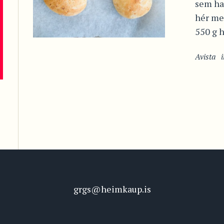
sem haf
hér me
550 g hv
Avista
grgs@heimkaup.is