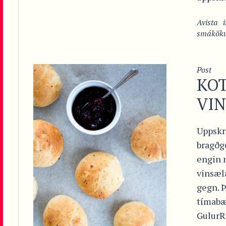
Avista
smákök
Post
KO
VI
Uppskr
bragðg
engin 
vinsæla
gegn. Þ
tímabær
GulurR