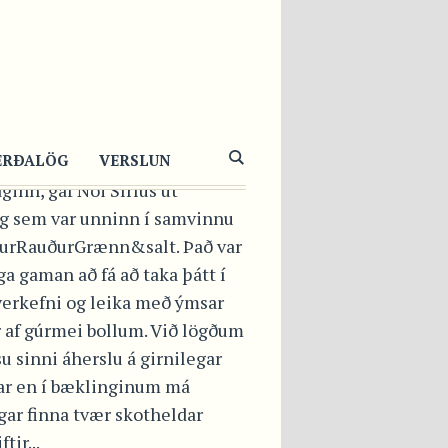
AGÐGÓÐAR
LUUPPSKRIFTIR
minn uppáhalds dag,
ERÐALÖG
VERSLUN
ginn, gaf Nói Síríus út
g sem var unninn í samvinnu
lurRauðurGrænn&salt. Það var
ga gaman að fá að taka þátt í
verkefni og leika með ýmsar
r af gúrmei bollum. Við lögðum
u sinni áherslu á girnilegar
gar en í bæklinginum má
gar finna tvær skotheldar
tir...