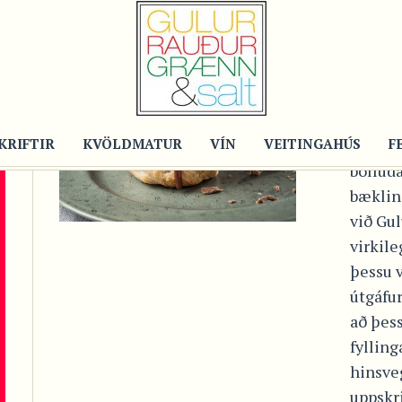
Post
BR
BOL
KRIFTIR
KVÖLDMATUR
VÍN
VEITINGAHÚS
Fyrir 
F
bolluda
bæklin
við Gu
virkile
þessu 
útgáfu
að þess
fyllin
hinsve
uppskrif