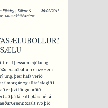
in
Fljótlegt
,
Kökur &
26/02/2017
ur
,
saumaklúbbsréttir
TASÆLUBOLLURNAR
NSÆLU
iftin af þessum mjúku og
óðu brauðbollum er svosem
nýjung, þær hafa verið
r í mörg ár og alltaf slegið í
að er því löngu orðið
t að þá fái sitt pláss hér á
auðurGrænn&salt svo þið