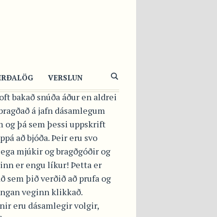
ÚÐAHRINGUR
Ð
NILLUGLASSÚR
ERÐALÖG
VERSLUN
oft bakað snúða áður en aldrei
 bragðað á jafn dásamlegum
 og þá sem þessi uppskrift
ppá að bjóða. Þeir eru svo
lega mjúkir og bragðgóðir og
inn er engu líkur! Þetta er
ð sem þið verðið að prufa og
engan veginn klikkað.
ir eru dásamlegir volgir,