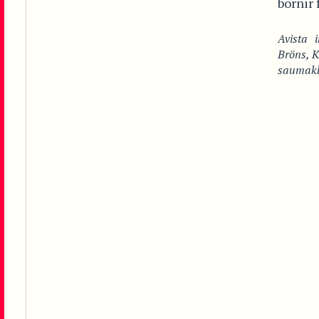
bornir 
Avista
Bröns
,
K
saumakl