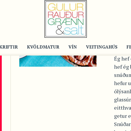
Post
SN
ME
VA
KRIFTIR
KVÖLDMATUR
VÍN
VEITINGAHÚS
F
Ég hef 
hef ég
snúðum
hefur u
ólýsan
glassúr
eitthva
getur 
Snúðarn