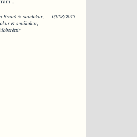
fram...
in
Brauð & samlokur
,
09/08/2013
ökur & smákökur
,
úbbsréttir