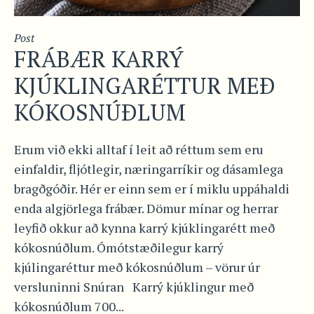
Post
FRÁBÆR KARRÝ
KJÚKLINGARÉTTUR MEÐ
KÓKOSNÚÐLUM
Erum við ekki alltaf í leit að réttum sem eru
einfaldir, fljótlegir, næringarríkir og dásamlega
bragðgóðir. Hér er einn sem er í miklu uppáhaldi
enda algjörlega frábær. Dömur mínar og herrar
leyfið okkur að kynna karrý kjúklingarétt með
kókosnúðlum. Ómótstæðilegur karrý
kjúlingaréttur með kókosnúðlum – vörur úr
versluninni Snúran Karrý kjúklingur með
kókosnúðlum 700...