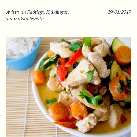
Avista
in
Fljótlegt
,
Kjúklingur
,
29/01/2017
saumaklúbbsréttir