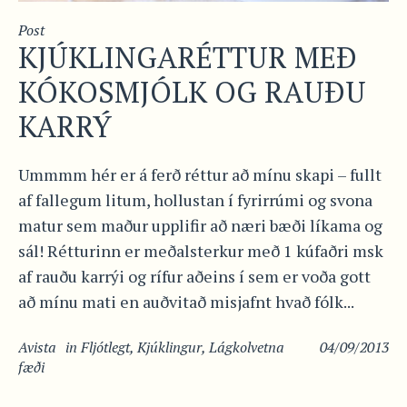
Post
KJÚKLINGARÉTTUR MEÐ
KÓKOSMJÓLK OG RAUÐU
KARRÝ
Ummmm hér er á ferð réttur að mínu skapi – fullt
af fallegum litum, hollustan í fyrirrúmi og svona
matur sem maður upplifir að næri bæði líkama og
sál! Rétturinn er meðalsterkur með 1 kúfaðri msk
af rauðu karrýi og rífur aðeins í sem er voða gott
að mínu mati en auðvitað misjafnt hvað fólk...
Avista
in
Fljótlegt
,
Kjúklingur
,
Lágkolvetna
04/09/2013
fæði