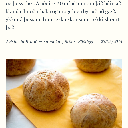
og þessi hér. Á aðeins 30 mínútum eru þið búin að
blanda, hnoða, baka og mögulega byrjuð að gæða
ykkur á þessum himnesku skonsum – ekki slæmt
það. Í...
Avista
in
Brauð & samlokur
,
Bröns
,
Fljótlegt
23/05/2014