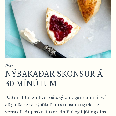
Post
NÝBAKAÐAR SKONSUR Á
30 MÍNÚTUM
Það er alltaf einhver óútskýranlegur sjarmi í því
að gæða sér á nýbökuðum skonsum og ekki er
verra ef að uppskriftin er einföld og fljótleg eins