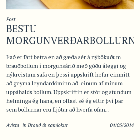
Post
BESTU
MORGUNVERÐARBOLLURN
Það er fátt betra en að gæða sér á nýbökuðum
brauðbollum í morgunsárið með góðu áleggi og
nýkreistum safa en þessi uppskrift hefur einmitt
að geyma leyndardóminn að einum af mínum
uppáhalds bollum. Uppskriftin er stór og stundum
helminga ég hana, en oftast sé ég eftir því þar
sem bollurnar eru fljótar að hverfa ofan...
Avista
in
Brauð & samlokur
04/05/2014