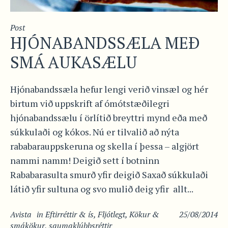
Post
HJÓNABANDSSÆLA MEÐ
SMÁ AUKASÆLU
Hjónabandssæla hefur lengi verið vinsæl og hér
birtum við uppskrift af ómótstæðilegri
hjónabandssælu í örlítið breyttri mynd eða með
súkkulaði og kókos. Nú er tilvalið að nýta
rababarauppskeruna og skella í þessa – algjört
nammi namm! Deigið sett í botninn
Rababarasulta smurð yfir deigið Saxað súkkulaði
látið yfir sultuna og svo mulið deig yfir allt...
Avista
in
Eftirréttir & ís
,
Fljótlegt
,
Kökur &
25/08/2014
smákökur
,
saumaklúbbsréttir