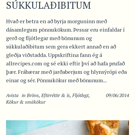
SÚKKULAÐIBITUM
Hvað er betra en að byrja morguninn með
dásamlegum pönnukökum. Þessar eru einfaldar í
gerð og fljótlegar með bönunum og
súkkulaðibitum sem gera ekkert annað en að
gleðja viðstadda. Uppskriftina fann ég á
allrecipes.com og sé ekki eftir því að hafa prufað
þær. Frábærar með jarðaberjum og hlynsýrópi eða
einar og sér. Pönnukökur með bönunum...
Avista
in
Bröns
,
Eftirréttir & ís
,
Fljótlegt
,
09/06/2014
Kökur & smákökur