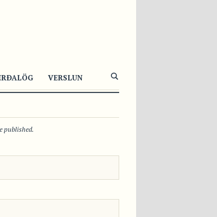
2233
0
0
ERÐALÖG
VERSLUN
be published.