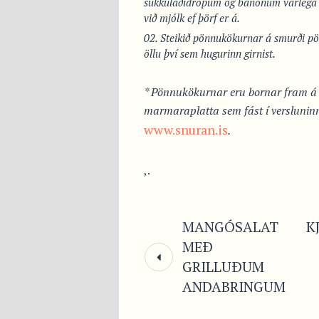
súkkulaðidropum og banönum varlega s
við mjólk ef þörf er á.
Steikið pönnukökurnar á smurði p
öllu því sem hugurinn girnist.
* Pönnukökurnar eru bornar fram á
marmaraplatta sem fást í verslunin
www.snuran.is
.
,.
MANGÓSALAT
K
MEÐ
GRILLUÐUM
ANDABRINGUM