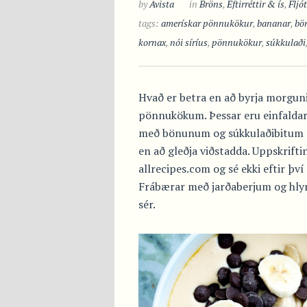
by
Avista
in
Bröns
,
Eftirréttir & ís
,
Fljó
tags:
amerískar pönnukökur
,
bananar
,
bö
kornax
,
nói síríus
,
pönnukökur
,
súkkulaði
Hvað er betra en að byrja morg
pönnukökum. Þessar eru einfaldar 
með bönunum og súkkulaðibitum 
en að gleðja viðstadda. Uppskrifti
allrecipes.com og sé ekki eftir þv
Frábærar með jarðaberjum og hlyn
sér.