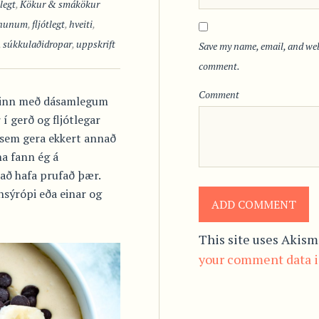
tlegt
,
Kökur & smákökur
nunum
,
fljótlegt
,
hveiti
,
,
súkkulaðidropar
,
uppskrift
Save my name, email, and webs
comment.
Comment
uninn með dásamlegum
í gerð og fljótlegar
sem gera ekkert annað
na fann ég á
í að hafa prufað þær.
sýrópi eða einar og
This site uses Akism
your comment data i