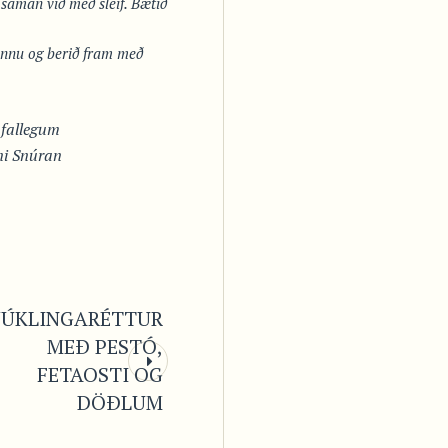
aman við með sleif. Bætið
önnu og berið fram með
 fallegum
ni Snúran
JÚKLINGARÉTTUR
MEÐ PESTÓ,
FETAOSTI OG
DÖÐLUM