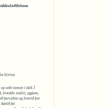
úkkulaðibitum
óa Síríus
 og salti saman í skál. Í
k, bræddu smjöri, eggjum,
ið þurrefnin og hrærið þar
. Bætið þá