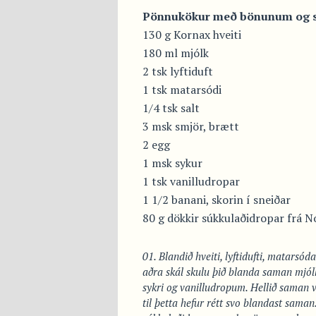
Pönnukökur með bönunum og s
130 g Kornax hveiti
180 ml mjólk
2 tsk lyftiduft
1 tsk matarsódi
1/4 tsk salt
3 msk smjör, brætt
2 egg
1 msk sykur
1 tsk vanilludropar
1 1/2 banani, skorin í sneiðar
80 g dökkir súkkulaðidropar frá N
Blandið hveiti, lyftidufti, matarsóda
aðra skál skulu þið blanda saman mjól
sykri og vanilludropum. Hellið saman v
til þetta hefur rétt svo blandast saman