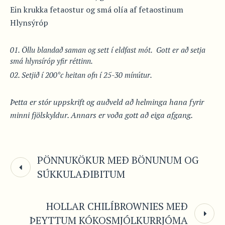
Ein krukka fetaostur og smá olía af fetaostinum
Hlynsýróp
Öllu blandað saman og sett í eldfast mót. Gott er að setja
smá hlynsíróp yfir réttinn.
Setjið í 200°c heitan ofn í 25-30 mínútur.
Þetta er stór uppskrift og auðveld að helminga hana fyrir
minni fjölskyldur. Annars er voða gott að eiga afgang.
PÖNNUKÖKUR MEÐ BÖNUNUM OG
SÚKKULAÐIBITUM
HOLLAR CHILÍBROWNIES MEÐ
ÞEYTTUM KÓKOSMJÓLKURRJÓMA