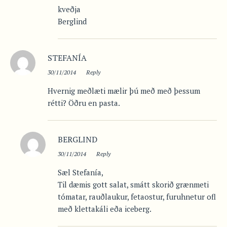
kveðja
Berglind
STEFANÍA
30/11/2014
Reply
Hvernig meðlæti mælir þú með með þessum
rétti? Öðru en pasta.
BERGLIND
30/11/2014
Reply
Sæl Stefanía,
Til dæmis gott salat, smátt skorið grænmeti
tómatar, rauðlaukur, fetaostur, furuhnetur ofl
með klettakáli eða iceberg.