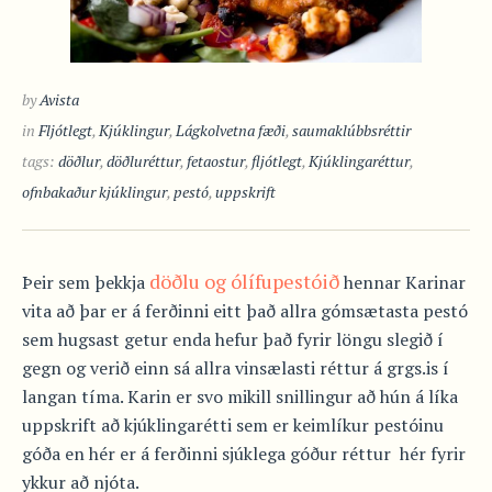
by
Avista
in
Fljótlegt
,
Kjúklingur
,
Lágkolvetna fæði
,
saumaklúbbsréttir
tags:
döðlur
,
döðluréttur
,
fetaostur
,
fljótlegt
,
Kjúklingaréttur
,
ofnbakaður kjúklingur
,
pestó
,
uppskrift
döðlu og ólífupestóið
Þeir sem þekkja
hennar Karinar
vita að þar er á ferðinni eitt það allra gómsætasta pestó
sem hugsast getur enda hefur það fyrir löngu slegið í
gegn og verið einn sá allra vinsælasti réttur á grgs.is í
langan tíma. Karin er svo mikill snillingur að hún á líka
uppskrift að kjúklingarétti sem er keimlíkur pestóinu
góða en hér er á ferðinni sjúklega góður réttur hér fyrir
ykkur að njóta.