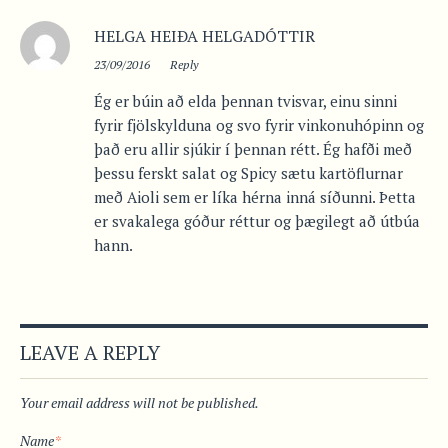
HELGA HEIÐA HELGADÓTTIR
23/09/2016
Reply
Ég er búin að elda þennan tvisvar, einu sinni
fyrir fjölskylduna og svo fyrir vinkonuhópinn og
það eru allir sjúkir í þennan rétt. Ég hafði með
þessu ferskt salat og Spicy sætu kartöflurnar
með Aioli sem er líka hérna inná síðunni. Þetta
er svakalega góður réttur og þægilegt að útbúa
hann.
LEAVE A REPLY
Your email address will not be published.
Name
*