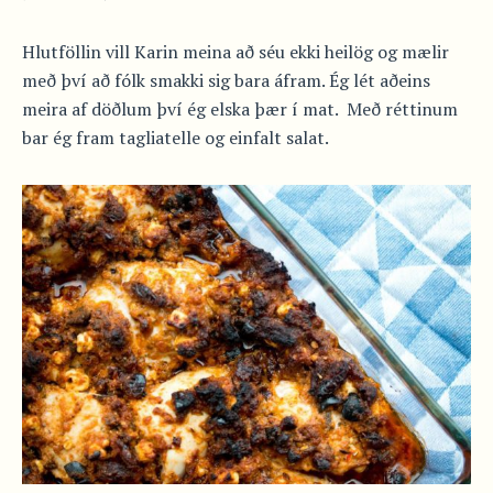
Hlutföllin vill Karin meina að séu ekki heilög og mælir
með því að fólk smakki sig bara áfram. Ég lét aðeins
meira af döðlum því ég elska þær í mat. Með réttinum
bar ég fram tagliatelle og einfalt salat.