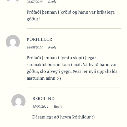
06/07/2014
Reply
Prófaði þennan í kvöld og hann var hrikalega
góður!
ÞÓRHILDUR
14/09/2014
Reply
Prófaði þennan í fyrstu skipti þegar
saumaklúbburinn kom í mat. Vá hvað hann var
góður, sló alveg í gegn. Þessi er nyji uppáhalds
maturinn minn ;-)
BERGLIND
15/09/2014
Reply
Dásamlegt að heyra Þórhildur :)