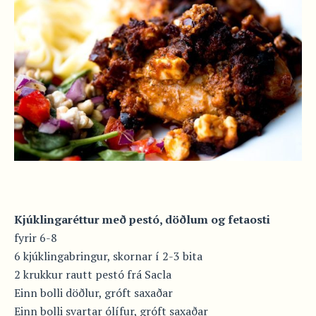
Kjúklingaréttur með pestó, döðlum og fetaosti
fyrir 6-8
6 kjúklingabringur, skornar í 2-3 bita
2 krukkur rautt pestó frá Sacla
Einn bolli döðlur, gróft saxaðar
Einn bolli svartar ólífur, gróft saxaðar