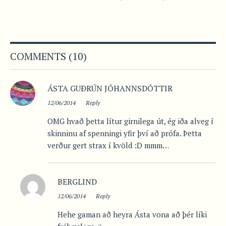
COMMENTS (10)
ÁSTA GUÐRÚN JÓHANNSDÓTTIR
12/06/2014
Reply
OMG hvað þetta lítur girnilega út, ég iða alveg í
skinninu af spenningi yfir því að prófa. Þetta
verður gert strax í kvöld :D mmm…
BERGLIND
12/06/2014
Reply
Hehe gaman að heyra Ásta vona að þér líki