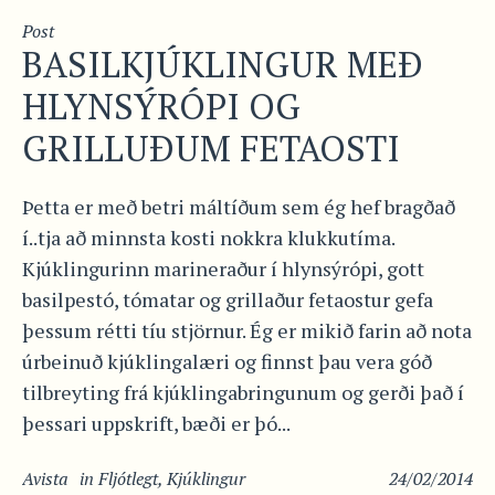
Post
BASILKJÚKLINGUR MEÐ
HLYNSÝRÓPI OG
GRILLUÐUM FETAOSTI
Þetta er með betri máltíðum sem ég hef bragðað
í..tja að minnsta kosti nokkra klukkutíma.
Kjúklingurinn marineraður í hlynsýrópi, gott
basilpestó, tómatar og grillaður fetaostur gefa
þessum rétti tíu stjörnur. Ég er mikið farin að nota
úrbeinuð kjúklingalæri og finnst þau vera góð
tilbreyting frá kjúklingabringunum og gerði það í
þessari uppskrift, bæði er þó...
Avista
in
Fljótlegt
,
Kjúklingur
24/02/2014