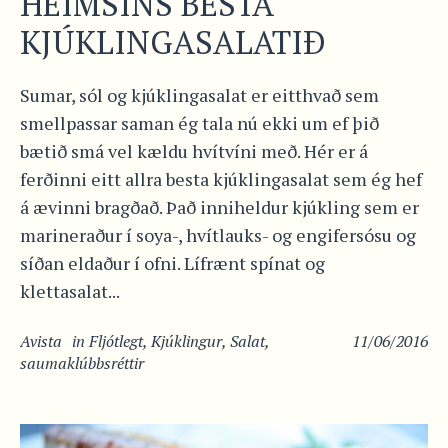
HEIMSINS BESTA
KJÚKLINGASALATIÐ
Sumar, sól og kjúklingasalat er eitthvað sem
smellpassar saman ég tala nú ekki um ef þið
bætið smá vel kældu hvítvíni með. Hér er á
ferðinni eitt allra besta kjúklingasalat sem ég hef
á ævinni bragðað. Það inniheldur kjúkling sem er
marineraður í soya-, hvítlauks- og engifersósu og
síðan eldaður í ofni. Lífrænt spínat og
klettasalat...
Avista
in
Fljótlegt
,
Kjúklingur
,
Salat
,
11/06/2016
saumaklúbbsréttir