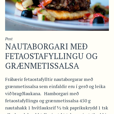
Post
NAUTABORGARI MEÐ
FETAOSTAFYLLINGU OG
GRÆNMETISSALSA
Frábærir fetaostafylltir nautaborgarar með
grænmetissalsa sem einfaldir eru í gerð og leika
við bragðlaukana. Hamborgari með
fetaostafyllingu og grænmetissalsa 450 g
nautahakk 1 hvítlauksrif ½ tsk paprikukrydd 1 tsk