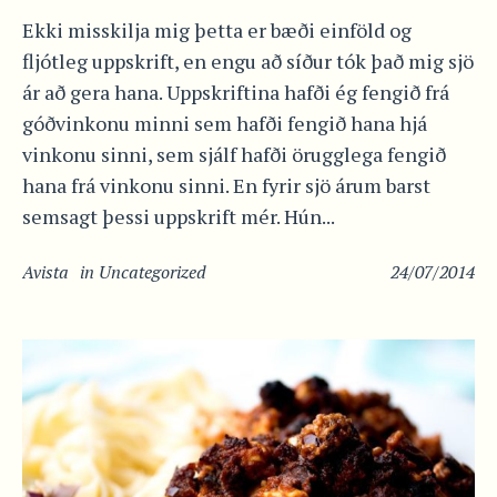
Ekki misskilja mig þetta er bæði einföld og
fljótleg uppskrift, en engu að síður tók það mig sjö
ár að gera hana. Uppskriftina hafði ég fengið frá
góðvinkonu minni sem hafði fengið hana hjá
vinkonu sinni, sem sjálf hafði örugglega fengið
hana frá vinkonu sinni. En fyrir sjö árum barst
semsagt þessi uppskrift mér. Hún...
Avista
in
Uncategorized
24/07/2014