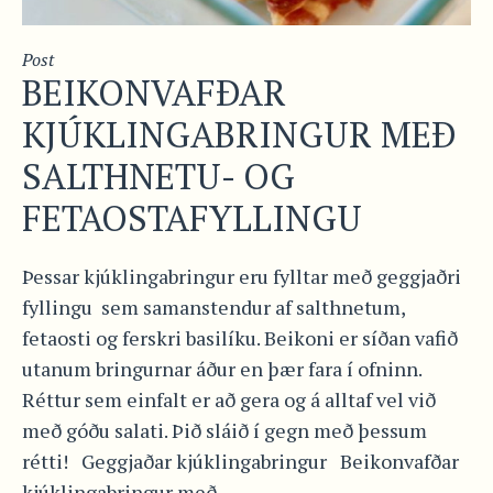
Post
BEIKONVAFÐAR
KJÚKLINGABRINGUR MEÐ
SALTHNETU- OG
FETAOSTAFYLLINGU
Þessar kjúklingabringur eru fylltar með geggjaðri
fyllingu sem samanstendur af salthnetum,
fetaosti og ferskri basilíku. Beikoni er síðan vafið
utanum bringurnar áður en þær fara í ofninn.
Réttur sem einfalt er að gera og á alltaf vel við
með góðu salati. Þið sláið í gegn með þessum
rétti! Geggjaðar kjúklingabringur Beikonvafðar
kjúklingabringur með...