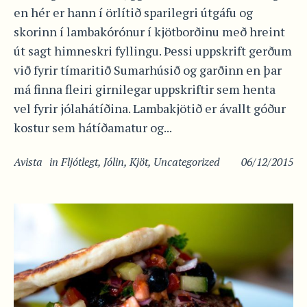
en hér er hann í örlítið sparilegri útgáfu og
skorinn í lambakórónur í kjötborðinu með hreint
út sagt himneskri fyllingu. Þessi uppskrift gerðum
við fyrir tímaritið Sumarhúsið og garðinn en þar
má finna fleiri girnilegar uppskriftir sem henta
vel fyrir jólahátíðina. Lambakjötið er ávallt góður
kostur sem hátíðamatur og...
Avista
in
Fljótlegt
,
Jólin
,
Kjöt
,
Uncategorized
06/12/2015