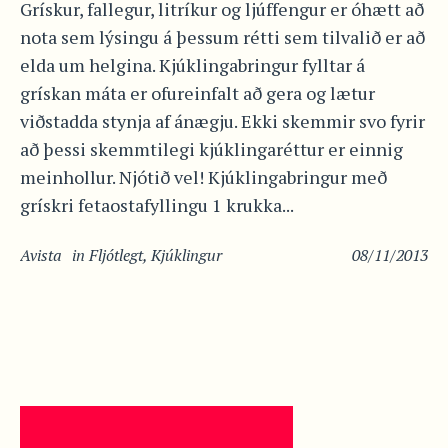
Grískur, fallegur, litríkur og ljúffengur er óhætt að
nota sem lýsingu á þessum rétti sem tilvalið er að
elda um helgina. Kjúklingabringur fylltar á
grískan máta er ofureinfalt að gera og lætur
viðstadda stynja af ánægju. Ekki skemmir svo fyrir
að þessi skemmtilegi kjúklingaréttur er einnig
meinhollur. Njótið vel! Kjúklingabringur með
grískri fetaostafyllingu 1 krukka...
Avista
in
Fljótlegt
,
Kjúklingur
08/11/2013