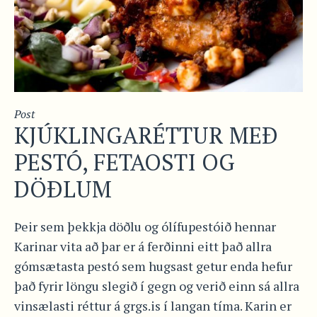
Post
KJÚKLINGARÉTTUR MEÐ
PESTÓ, FETAOSTI OG
DÖÐLUM
Þeir sem þekkja döðlu og ólífupestóið hennar
Karinar vita að þar er á ferðinni eitt það allra
gómsætasta pestó sem hugsast getur enda hefur
það fyrir löngu slegið í gegn og verið einn sá allra
vinsælasti réttur á grgs.is í langan tíma. Karin er