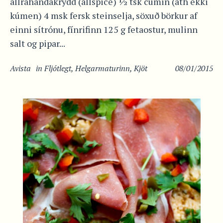
allrahandakrydd (allspice) ½ tsk cumin (ath ekki
kúmen) 4 msk fersk steinselja, söxuð börkur af
einni sítrónu, fínrifinn 125 g fetaostur, mulinn
salt og pipar...
Avista
in
Fljótlegt
,
Helgarmaturinn
,
Kjöt
08/01/2015