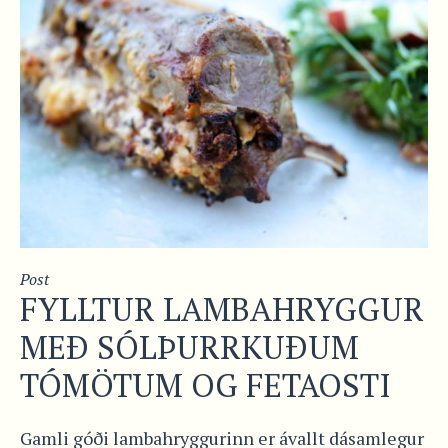
Post
FYLLTUR LAMBAHRYGGUR
MEÐ SÓLÞURRKUÐUM
TÓMÖTUM OG FETAOSTI
Gamli góði lambahryggurinn er ávallt dásamlegur