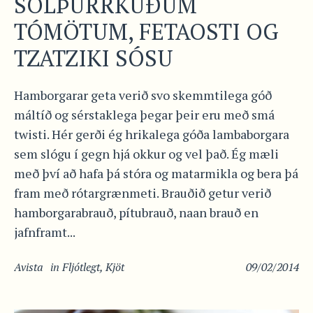
SÓLÞURRKUÐUM
TÓMÖTUM, FETAOSTI OG
TZATZIKI SÓSU
Hamborgarar geta verið svo skemmtilega góð
máltíð og sérstaklega þegar þeir eru með smá
twisti. Hér gerði ég hrikalega góða lambaborgara
sem slógu í gegn hjá okkur og vel það. Ég mæli
með því að hafa þá stóra og matarmikla og bera þá
fram með rótargrænmeti. Brauðið getur verið
hamborgarabrauð, pítubrauð, naan brauð en
jafnframt...
Avista
in
Fljótlegt
,
Kjöt
09/02/2014