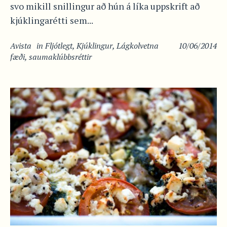
svo mikill snillingur að hún á líka uppskrift að
kjúklingarétti sem...
Avista
in
Fljótlegt
,
Kjúklingur
,
Lágkolvetna
10/06/2014
fæði
,
saumaklúbbsréttir