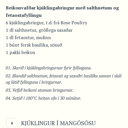
Beikonvafðar kjúklingabringur með salthnetum og
fetaostafyllingu
6 kjúklingabringur, t.d. frá Rose Poultry
1 dl salthnetur, gróflega saxaðar
1 dl fetaostur, mulinn
1 búnt fersk basilíka, söxuð
1 pakki beikon
Skerið í kjúklingabringurnar fyrir fyllinguna.
Blandið salthnetum, fetaosti og saxaðri basilíku saman í skál
og látið fyllinguna í bringurnar.
Vefjið beikoni utanum bringurnar.
Setjið í 180°C heitan ofn í 30 mínútur.
KJÚKLINGUR Í MANGÓSÓSU