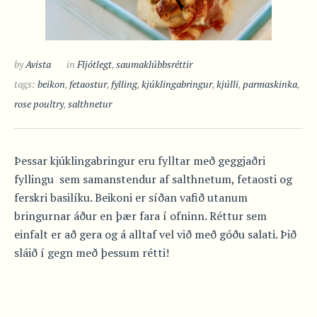
by
Avista
in
Fljótlegt
,
saumaklúbbsréttir
tags:
beikon
,
fetaostur
,
fylling
,
kjúklingabringur
,
kjúlli
,
parmaskinka
,
rose poultry
,
salthnetur
Þessar kjúklingabringur eru fylltar með geggjaðri
fyllingu sem samanstendur af salthnetum, fetaosti og
ferskri basilíku. Beikoni er síðan vafið utanum
bringurnar áður en þær fara í ofninn. Réttur sem
einfalt er að gera og á alltaf vel við með góðu salati. Þið
sláið í gegn með þessum rétti!