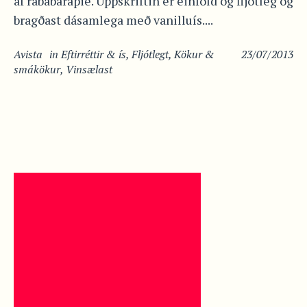
af rababarapie. Uppskriftin er einföld og fljótleg og
bragðast dásamlega með vanilluís....
Avista
in
Eftirréttir & ís
,
Fljótlegt
,
Kökur &
23/07/2013
smákökur
,
Vinsælast