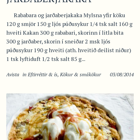
Rababara og jarðaberjakaka Mylsna yfir köku
120 g smjör 150 g ljós púðusykur 1/4 tsk salt 160 g
hveiti Kakan 300 g rababari, skorinn í litla bita
300 g jarðaber, skorin í sneiðar 2 msk ljós
púðusykur 190 g hveiti (ath. hveitið deilist niður)
1 tsk lyftiduft 1/2 tsk salt 85 g...
Avista
in
Eftirréttir & ís
,
Kökur & smákökur
03/08/2014