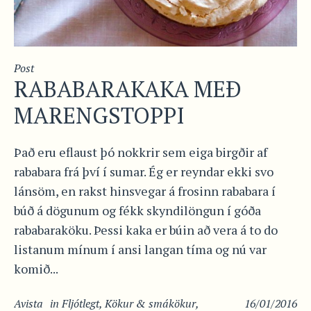
Post
RABABARAKAKA MEÐ
MARENGSTOPPI
Það eru eflaust þó nokkrir sem eiga birgðir af
rababara frá því í sumar. Ég er reyndar ekki svo
lánsöm, en rakst hinsvegar á frosinn rababara í
búð á dögunum og fékk skyndilöngun í góða
rababaraköku. Þessi kaka er búin að vera á to do
listanum mínum í ansi langan tíma og nú var
komið...
Avista
in
Fljótlegt
,
Kökur & smákökur
,
16/01/2016