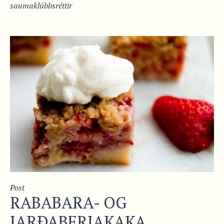
saumaklúbbsréttir
Post
RABABARA- OG
JARÐABERJAKAKA