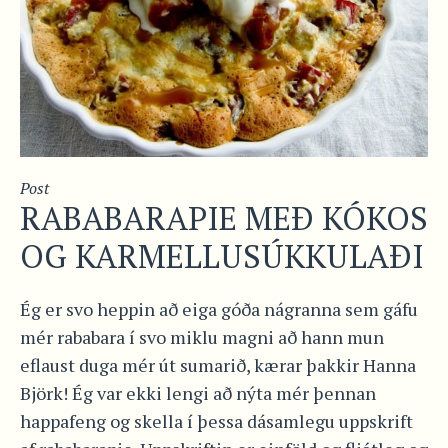
Post
RABABARAPIE MEÐ KÓKOS
OG KARMELLUSÚKKULAÐI
Ég er svo heppin að eiga góða nágranna sem gáfu
mér rababara í svo miklu magni að hann mun
eflaust duga mér út sumarið, kærar þakkir Hanna
Björk! Ég var ekki lengi að nýta mér þennan
happafeng og skella í þessa dásamlegu uppskrift