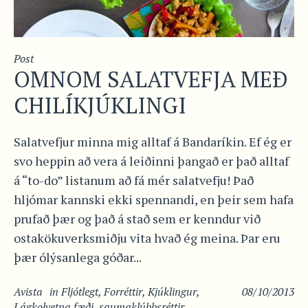
Post
OMNOM SALATVEFJA MEÐ
CHILÍKJÚKLINGI
Salatvefjur minna mig alltaf á Bandaríkin. Ef ég er
svo heppin að vera á leiðinni þangað er það alltaf
á “to-do” listanum að fá mér salatvefju! Það
hljómar kannski ekki spennandi, en þeir sem hafa
prufað þær og það á stað sem er kenndur við
ostakökuverksmiðju vita hvað ég meina. Þar eru
þær ólýsanlega góðar...
Avista
in
Fljótlegt
,
Forréttir
,
Kjúklingur
,
08/10/2013
Lágkolvetna fæði
,
saumaklúbbsréttir