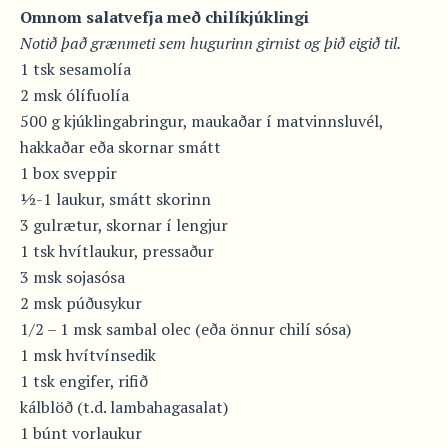
Omnom salatvefja með
chilíkjúklingi
Notið það grænmeti sem hugurinn girnist og þið eigið til.
1 tsk sesamolía
2 msk ólífuolía
500 g kjúklingabringur, maukaðar í matvinnsluvél,
hakkaðar eða skornar smátt
1 box sveppir
½-1 laukur, smátt skorinn
3 gulrætur, skornar í lengjur
1 tsk hvítlaukur, pressaður
3 msk sojasósa
2 msk púðusykur
1/2 – 1 msk sambal olec (eða önnur chilí sósa)
1 msk hvítvínsedik
1 tsk engifer, rifið
kálblöð (t.d. lambahagasalat)
1 búnt vorlaukur