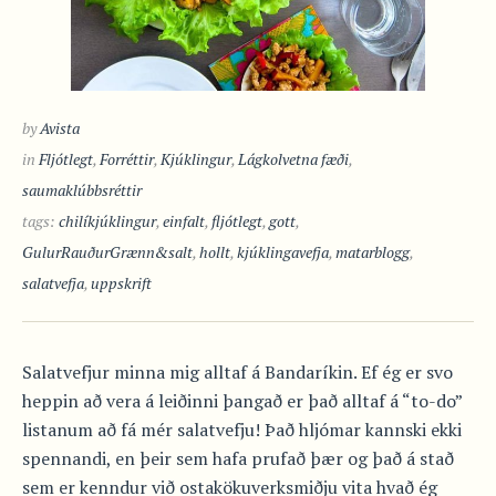
by
Avista
in
Fljótlegt
,
Forréttir
,
Kjúklingur
,
Lágkolvetna fæði
,
saumaklúbbsréttir
tags:
chilíkjúklingur
,
einfalt
,
fljótlegt
,
gott
,
GulurRauðurGrænn&salt
,
hollt
,
kjúklingavefja
,
matarblogg
,
salatvefja
,
uppskrift
Salatvefjur minna mig alltaf á Bandaríkin. Ef ég er svo
heppin að vera á leiðinni þangað er það alltaf á “to-do”
listanum að fá mér salatvefju! Það hljómar kannski ekki
spennandi, en þeir sem hafa prufað þær og það á stað
sem er kenndur við ostakökuverksmiðju vita hvað ég