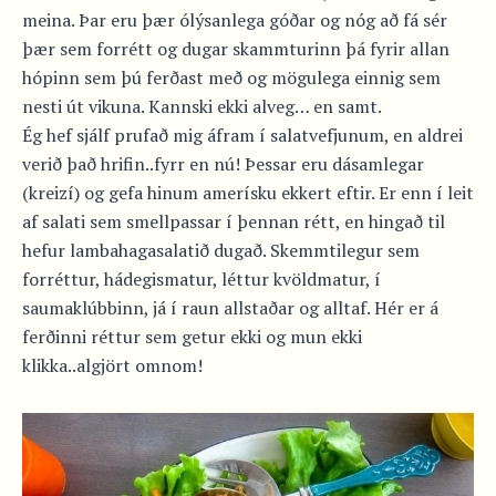
meina. Þar eru þær ólýsanlega góðar og nóg að fá sér
þær sem forrétt og dugar skammturinn þá fyrir allan
hópinn sem þú ferðast með og mögulega einnig sem
nesti út vikuna. Kannski ekki alveg… en samt.
Ég hef sjálf prufað mig áfram í salatvefjunum, en aldrei
verið það hrifin..fyrr en nú! Þessar eru dásamlegar
(kreizí) og gefa hinum amerísku ekkert eftir. Er enn í leit
af salati sem smellpassar í þennan rétt, en hingað til
hefur lambahagasalatið dugað. Skemmtilegur sem
forréttur, hádegismatur, léttur kvöldmatur, í
saumaklúbbinn, já í raun allstaðar og alltaf. Hér er á
ferðinni réttur sem getur ekki og mun ekki
klikka..algjört omnom!