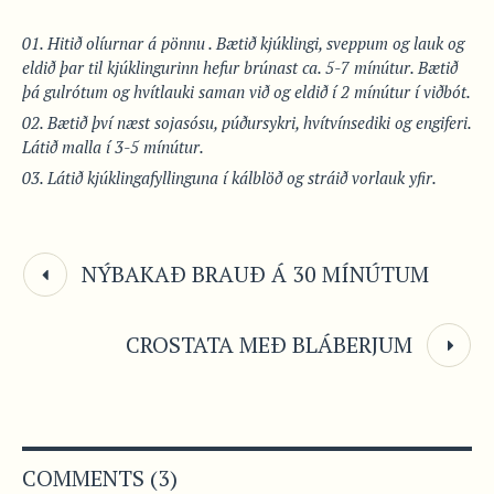
Hitið olíurnar á pönnu . Bætið kjúklingi, sveppum og lauk og
eldið þar til kjúklingurinn hefur brúnast ca. 5-7 mínútur. Bætið
þá gulrótum og hvítlauki saman við og eldið í 2 mínútur í viðbót.
Bætið því næst sojasósu, púðursykri, hvítvínsediki og engiferi.
Látið malla í 3-5 mínútur.
Látið kjúklingafyllinguna í kálblöð og stráið vorlauk yfir.
NÝBAKAÐ BRAUÐ Á 30 MÍNÚTUM
CROSTATA MEÐ BLÁBERJUM
COMMENTS (3)