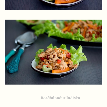
Borðbúnaður Indiska