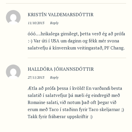
KRISTÍN VALDEMARSDÓTTIR
11/10/2013
Reply
óóó….hrikalega girnilegt, þetta verð ég að prófa
:-) Var úti í USA um daginn og fékk mér svona
salatvefju á kínverskum veitingastað, PF Chang.
HALLDÓRA JÓHANNSDÓTTIR
27/11/2013
Reply
Ætla að prófa þessa í kvöld! En varðandi besta
salatið í salatvefjur þá mæli ég eindregið með
Romaine salati, við notum það oft þegar við
erum með Taco í staðinn fyrir Taco skeljarnar ;)
Takk fyrir frábærar uppskriftir :)