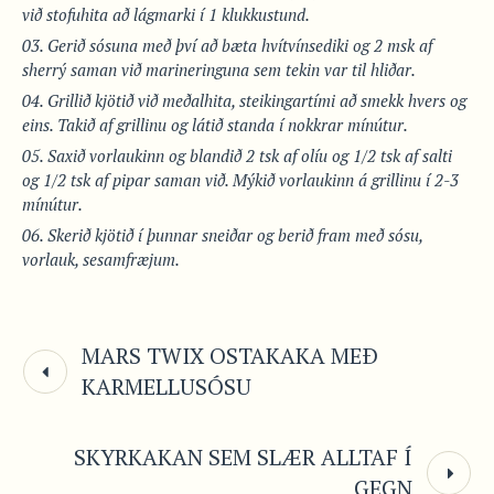
við stofuhita að lágmarki í 1 klukkustund.
Gerið sósuna með því að bæta hvítvínsediki og 2 msk af
sherrý saman við marineringuna sem tekin var til hliðar.
Grillið kjötið við meðalhita, steikingartími að smekk hvers og
eins. Takið af grillinu og látið standa í nokkrar mínútur.
Saxið vorlaukinn og blandið 2 tsk af olíu og 1/2 tsk af salti
og 1/2 tsk af pipar saman við. Mýkið vorlaukinn á grillinu í 2-3
mínútur.
Skerið kjötið í þunnar sneiðar og berið fram með sósu,
vorlauk, sesamfræjum.
MARS TWIX OSTAKAKA MEÐ
KARMELLUSÓSU
SKYRKAKAN SEM SLÆR ALLTAF Í
GEGN