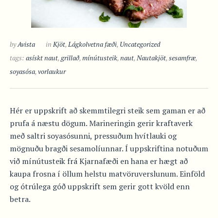
by
Avista
in
Kjöt
,
Lágkolvetna fæði
,
Uncategorized
tags:
asískt naut
,
grillað
,
mínútusteik
,
naut
,
Nautakjöt
,
sesamfræ
,
soyasósa
,
vorlaukur
Hér er uppskrift að skemmtilegri steik sem gaman er að
prufa á næstu dögum. Marineringin gerir kraftaverk
með saltri soyasósunni, pressuðum hvítlauki og
mögnuðu bragði sesamolíunnar. Í uppskriftina notuðum
við mínútusteik frá Kjarnafæði en hana er hægt að
kaupa frosna í öllum helstu matvöruverslunum. Einföld
og ótrúlega góð uppskrift sem gerir gott kvöld enn
betra.