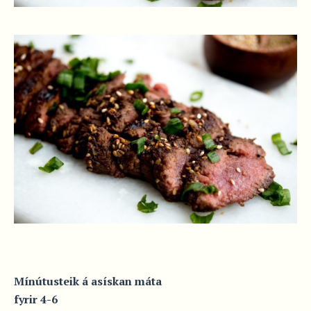
Mínútusteik á asískan máta
fyrir 4-6