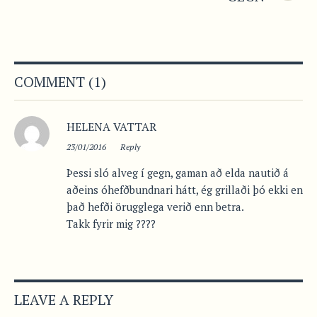
COMMENT (1)
HELENA VATTAR
23/01/2016
Reply
Þessi sló alveg í gegn, gaman að elda nautið á
aðeins óhefðbundnari hátt, ég grillaði þó ekki en
það hefði örugglega verið enn betra.
Takk fyrir mig ????
LEAVE A REPLY