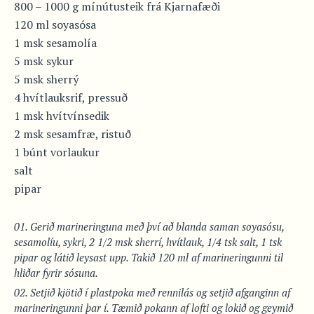
800 – 1000 g mínútusteik frá Kjarnafæði
120 ml soyasósa
1 msk sesamolía
5 msk sykur
5 msk sherrý
4 hvítlauksrif, pressuð
1 msk hvítvínsedik
2 msk sesamfræ, ristuð
1 búnt vorlaukur
salt
pipar
Gerið marineringuna með því að blanda saman soyasósu,
sesamolíu, sykri, 2 1/2 msk sherrí, hvítlauk, 1/4 tsk salt, 1 tsk
pipar og látið leysast upp. Takið 120 ml af marineringunni til
hliðar fyrir sósuna.
Setjið kjötið í plastpoka með rennilás og setjið afganginn af
marineringunni þar í. Tæmið pokann af lofti og lokið og geymið