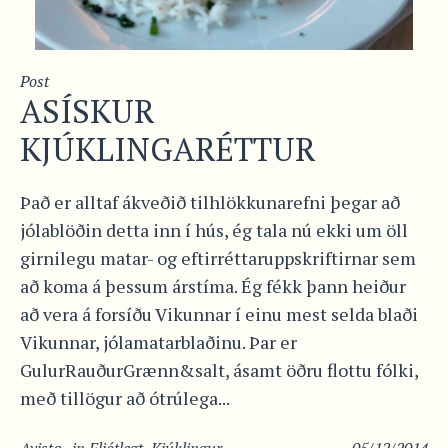
Post
ASÍSKUR
KJÚKLINGARÉTTUR
Það er alltaf ákveðið tilhlökkunarefni þegar að
jólablöðin detta inn í hús, ég tala nú ekki um öll
girnilegu matar- og eftirréttaruppskriftirnar sem
að koma á þessum árstíma. Ég fékk þann heiður
að vera á forsíðu Vikunnar í einu mest selda blaði
Vikunnar, jólamatarblaðinu. Þar er
GulurRauðurGrænn&salt, ásamt öðru flottu fólki,
með tillögur að ótrúlega...
Avista
in
Fljótlegt
,
Kjúklingur
05/12/2014