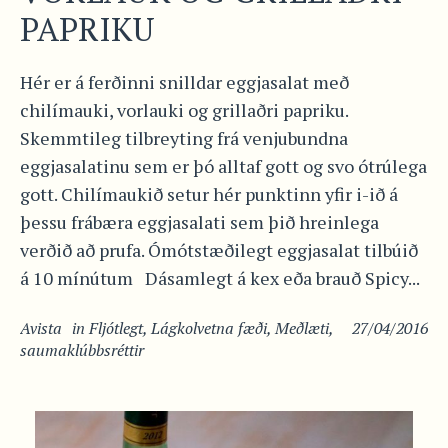
PAPRIKU
Hér er á ferðinni snilldar eggjasalat með
chilímauki, vorlauki og grillaðri papriku.
Skemmtileg tilbreyting frá venjubundna
eggjasalatinu sem er þó alltaf gott og svo ótrúlega
gott. Chilímaukið setur hér punktinn yfir i-ið á
þessu frábæra eggjasalati sem þið hreinlega
verðið að prufa. Ómótstæðilegt eggjasalat tilbúið
á 10 mínútum Dásamlegt á kex eða brauð Spicy...
Avista
in
Fljótlegt
,
Lágkolvetna fæði
,
Meðlæti
,
27/04/2016
saumaklúbbsréttir