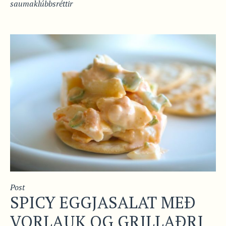
saumaklúbbsréttir
Post
SPICY EGGJASALAT MEÐ
VORLAUK OG GRILLAÐRI