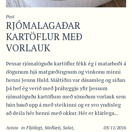
Post
RJÓMALAGAÐAR
KARTÖFLUR MEÐ
VORLAUK
Þessar rjómalöguðu kartöflur fékk ég í matarboði á
dögunum hjá matgæðingnum og vinkonu minni
henni Jennu Huld. Máltíðin var dásamleg og síðan
þá hef ég verið með þráhyggju yfir þessum
rjómalöguðu kartöflum með söxuðum vorlauk sem
hún bauð upp á með steikinni og er svo yndisleg
að deila hér henni með okkur. Hér er klárlega...
Avista
in
Fljótlegt
,
Meðlæti
,
Salat
,
03/11/2016