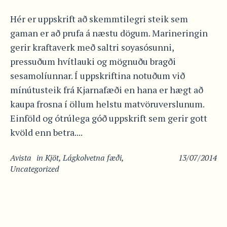
Hér er uppskrift að skemmtilegri steik sem
gaman er að prufa á næstu dögum. Marineringin
gerir kraftaverk með saltri soyasósunni,
pressuðum hvítlauki og mögnuðu bragði
sesamolíunnar. Í uppskriftina notuðum við
mínútusteik frá Kjarnafæði en hana er hægt að
kaupa frosna í öllum helstu matvöruverslunum.
Einföld og ótrúlega góð uppskrift sem gerir gott
kvöld enn betra....
Avista
in
Kjöt
,
Lágkolvetna fæði
,
13/07/2014
Uncategorized