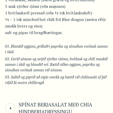
3 msk sýrður rjómi (eða majones)
1 hvítlauksrif pressað (eða ½ tsk hvítlauksduft)
½ – 1 tsk minched hot chili frá Blue dragon (meira eftir
smekk hvers og eins)
salt og pipar til bragðbætingar.
Blandið eggjum, grillaðri papriku og söxuðum vorlauk saman
í skál.
Gerið sósuna og setjið sýrðan rjóma, hvítlauk og chilí maukið
saman í skál og blandið vel. Bætið síðan eggjum, papriku og
söxuðum vorlauk saman við sósuna.
Saltið og piprið að eigin smekk og bætið við chilímauki ef þið
viljið fá meira chilíbragð.
SPÍNAT BERJASALAT MEÐ CHIA
HINDBERJADRESSINGU