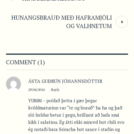
HUNANGSBRAUÐ MEÐ HAFRAMJÖLI
OG VALHNETUM
COMMENT (1)
ÁSTA GUÐRÚN JÓHANNSDÓTTIR
29/04/2016
Reply
YUMM – prófað þetta í gær þegar
kvöldmaturinn var “te og brauð” ha ha og það
sló heldur betur í gegn, brilliant að hafa smá
kikk í salatinu. Ég átti ekki minced hot chili svo
ég notaði bara Sriracha hot sauce í staðin og