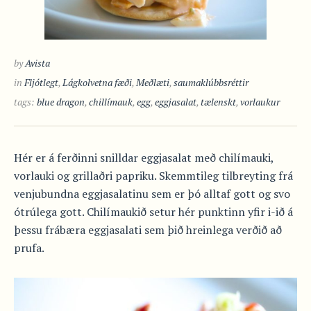
by
Avista
in
Fljótlegt
,
Lágkolvetna fæði
,
Meðlæti
,
saumaklúbbsréttir
tags:
blue dragon
,
chillímauk
,
egg
,
eggjasalat
,
tælenskt
,
vorlaukur
Hér er á ferðinni snilldar eggjasalat með chilímauki,
vorlauki og grillaðri papriku. Skemmtileg tilbreyting frá
venjubundna eggjasalatinu sem er þó alltaf gott og svo
ótrúlega gott. Chilímaukið setur hér punktinn yfir i-ið á
þessu frábæra eggjasalati sem þið hreinlega verðið að
prufa.