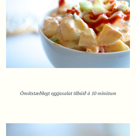
Ómótstæðilegt eggjasalat tilbúið á 10 mínútum