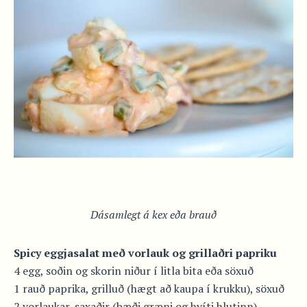
Dásamlegt á kex eða brauð
Spicy eggjasalat með vorlauk og grillaðri papriku
4 egg, soðin og skorin niður í litla bita eða söxuð
1 rauð paprika, grilluð (hægt að kaupa í krukku), söxuð
2 vorlaukar, saxaðir (bæði græni og hvíti hlutinn)