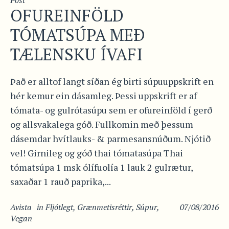
OFUREINFÖLD
TÓMATSÚPA MEÐ
TÆLENSKU ÍVAFI
Það er alltof langt síðan ég birti súpuuppskrift en
hér kemur ein dásamleg. Þessi uppskrift er af
tómata- og gulrótasúpu sem er ofureinföld í gerð
og allsvakalega góð. Fullkomin með þessum
dásemdar hvítlauks- & parmesansnúðum. Njótið
vel! Girnileg og góð thai tómatasúpa Thai
tómatsúpa 1 msk ólífuolía 1 lauk 2 gulrætur,
saxaðar 1 rauð paprika,...
Avista
in
Fljótlegt
,
Grænmetisréttir
,
Súpur
,
07/08/2016
Vegan