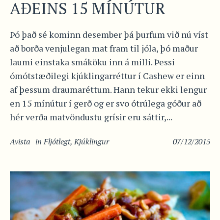
AÐEINS 15 MÍNÚTUR
Þó það sé kominn desember þá þurfum við nú víst
að borða venjulegan mat fram til jóla, þó maður
laumi einstaka smáköku inn á milli. Þessi
ómótstæðilegi kjúklingarréttur í Cashew er einn
af þessum draumaréttum. Hann tekur ekki lengur
en 15 mínútur í gerð og er svo ótrúlega góður að
hér verða matvöndustu grísir eru sáttir,...
Avista
in
Fljótlegt
,
Kjúklingur
07/12/2015