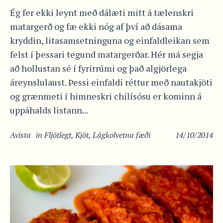
Ég fer ekki leynt með dálæti mitt á tælenskri
matargerð og fæ ekki nóg af því að dásama
kryddin, litasamsetninguna og einfaldleikan sem
felst í þessari tegund matargerðar. Hér má segja
að hollustan sé í fyrirrúmi og það algjörlega
áreynslulaust. Þessi einfaldi réttur með nautakjöti
og grænmeti í himneskri chilísósu er kominn á
uppáhalds listann...
Avista
in
Fljótlegt
,
Kjöt
,
Lágkolvetna fæði
14/10/2014