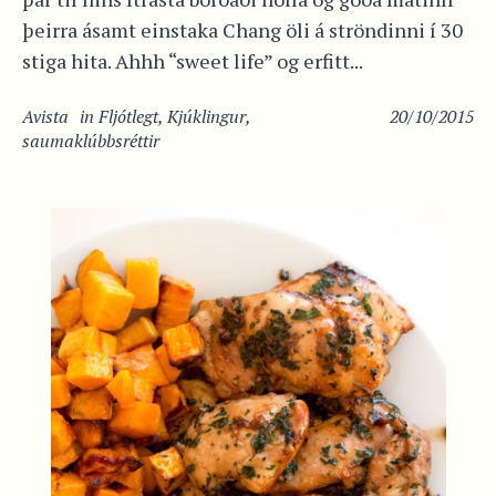
þeirra ásamt einstaka Chang öli á ströndinni í 30
stiga hita. Ahhh “sweet life” og erfitt...
Avista
in
Fljótlegt
,
Kjúklingur
,
20/10/2015
saumaklúbbsréttir