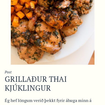
Post
GRILLAÐUR THAI
KJÚKLINGUR
Ég hef löngum verið þekkt fyrir áhuga minn á