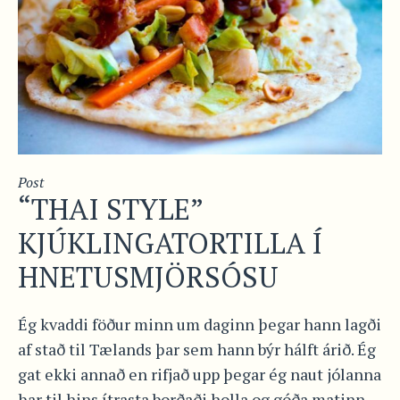
Post
“THAI STYLE”
KJÚKLINGATORTILLA Í
HNETUSMJÖRSÓSU
Ég kvaddi föður minn um daginn þegar hann lagði
af stað til Tælands þar sem hann býr hálft árið. Ég
gat ekki annað en rifjað upp þegar ég naut jólanna
þar til hins ítrasta borðaði holla og góða matinn