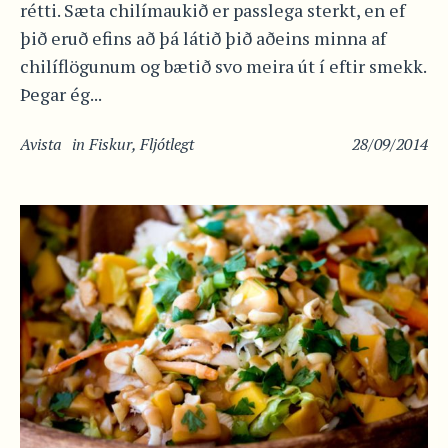
rétti. Sæta chilímaukið er passlega sterkt, en ef
þið eruð efins að þá látið þið aðeins minna af
chilíflögunum og bætið svo meira út í eftir smekk.
Þegar ég...
Avista
in
Fiskur
,
Fljótlegt
28/09/2014