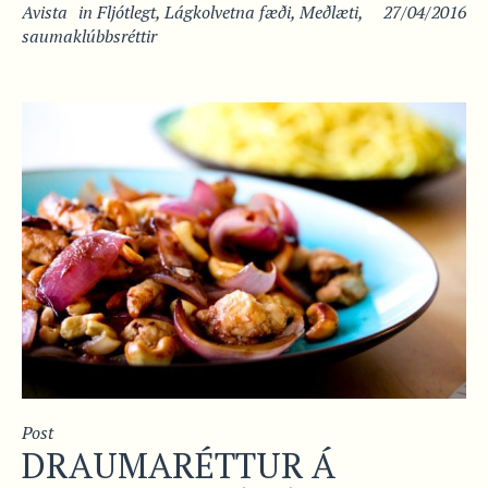
Avista
in
Fljótlegt
,
Lágkolvetna fæði
,
Meðlæti
,
27/04/2016
saumaklúbbsréttir
Post
DRAUMARÉTTUR Á