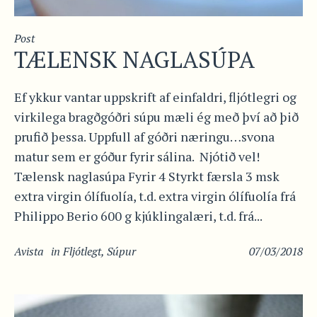
Post
TÆLENSK NAGLASÚPA
Ef ykkur vantar uppskrift af einfaldri, fljótlegri og
virkilega bragðgóðri súpu mæli ég með því að þið
prufið þessa. Uppfull af góðri næringu…svona
matur sem er góður fyrir sálina. Njótið vel!
Tælensk naglasúpa Fyrir 4 Styrkt færsla 3 msk
extra virgin ólífuolía, t.d. extra virgin ólífuolía frá
Philippo Berio 600 g kjúklingalæri, t.d. frá...
Avista
in
Fljótlegt
,
Súpur
07/03/2018