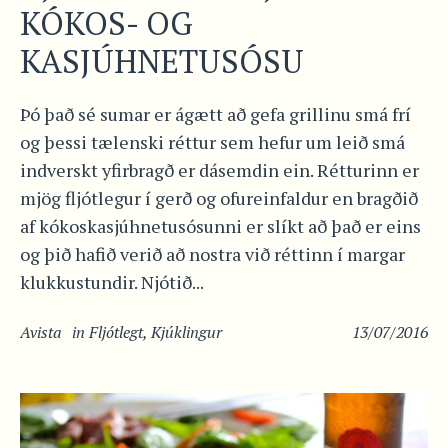
KÓKOS- OG
KASJÚHNETUSÓSU
Þó það sé sumar er ágætt að gefa grillinu smá frí
og þessi tælenski réttur sem hefur um leið smá
indverskt yfirbragð er dásemdin ein. Rétturinn er
mjög fljótlegur í gerð og ofureinfaldur en bragðið
af kókoskasjúhnetusósunni er slíkt að það er eins
og þið hafið verið að nostra við réttinn í margar
klukkustundir. Njótið...
Avista
in
Fljótlegt
,
Kjúklingur
13/07/2016