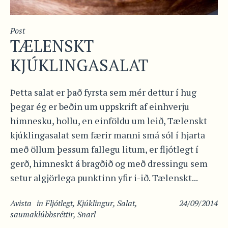
Post
TÆLENSKT
KJÚKLINGASALAT
Þetta salat er það fyrsta sem mér dettur í hug
þegar ég er beðin um uppskrift af einhverju
himnesku, hollu, en einföldu um leið, Tælenskt
kjúklingasalat sem færir manni smá sól í hjarta
með öllum þessum fallegu litum, er fljótlegt í
gerð, himneskt á bragðið og með dressingu sem
setur algjörlega punktinn yfir i-ið. Tælenskt...
Avista
in
Fljótlegt
,
Kjúklingur
,
Salat
,
24/09/2014
saumaklúbbsréttir
,
Snarl