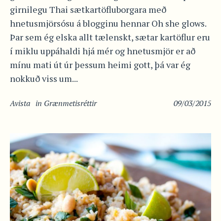
girnilegu Thai sætkartöfluborgara með
hnetusmjörsósu á blogginu hennar Oh she glows.
Þar sem ég elska allt tælenskt, sætar kartöflur eru
í miklu uppáhaldi hjá mér og hnetusmjör er að
mínu mati út úr þessum heimi gott, þá var ég
nokkuð viss um...
Avista
in
Grænmetisréttir
09/03/2015