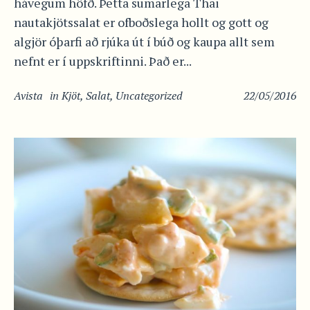
hávegum höfð. Þetta sumarlega Thai
nautakjötssalat er ofboðslega hollt og gott og
algjör óþarfi að rjúka út í búð og kaupa allt sem
nefnt er í uppskriftinni. Það er...
Avista
in
Kjöt
,
Salat
,
Uncategorized
22/05/2016