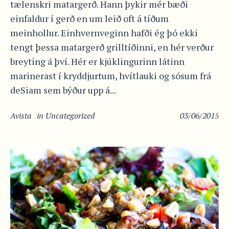
tælenskri matargerð. Hann þykir mér bæði
einfaldur í gerð en um leið oft á tíðum
meinhollur. Einhvernveginn hafði ég þó ekki
tengt þessa matargerð grilltíðinni, en hér verður
breyting á því. Hér er kjúklingurinn látinn
marinerast í kryddjurtum, hvítlauki og sósum frá
deSiam sem býður upp á...
Avista
in
Uncategorized
03/06/2015