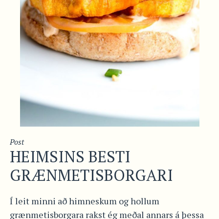
Post
HEIMSINS BESTI
GRÆNMETISBORGARI
Í leit minni að himneskum og hollum
grænmetisborgara rakst ég meðal annars á þessa