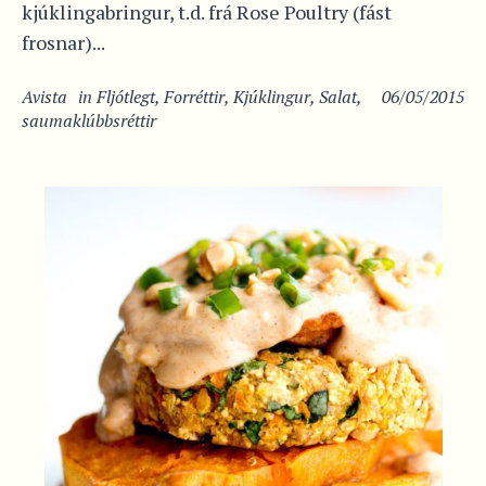
kjúklingabringur, t.d. frá Rose Poultry (fást
frosnar)...
Avista
in
Fljótlegt
,
Forréttir
,
Kjúklingur
,
Salat
,
06/05/2015
saumaklúbbsréttir