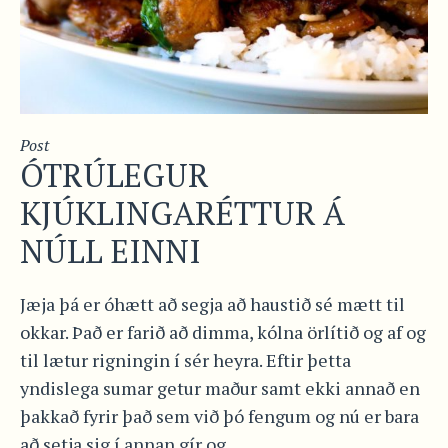
Post
ÓTRÚLEGUR
KJÚKLINGARÉTTUR Á
NÚLL EINNI
Jæja þá er óhætt að segja að haustið sé mætt til
okkar. Það er farið að dimma, kólna örlítið og af og
til lætur rigningin í sér heyra. Eftir þetta
yndislega sumar getur maður samt ekki annað en
þakkað fyrir það sem við þó fengum og nú er bara
að setja sig í annan gír og...