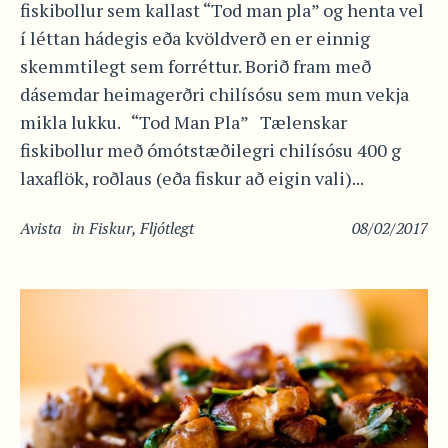
fiskibollur sem kallast “Tod man pla” og henta vel
í léttan hádegis eða kvöldverð en er einnig
skemmtilegt sem forréttur. Borið fram með
dásemdar heimagerðri chilísósu sem mun vekja
mikla lukku. “Tod Man Pla” Tælenskar
fiskibollur með ómótstæðilegri chilísósu 400 g
laxaflök, roðlaus (eða fiskur að eigin vali)...
Avista
in
Fiskur
,
Fljótlegt
08/02/2017