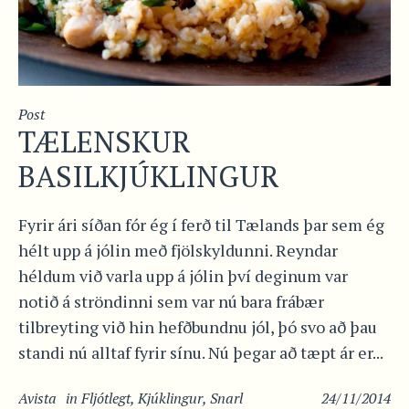
Post
TÆLENSKUR
BASILKJÚKLINGUR
Fyrir ári síðan fór ég í ferð til Tælands þar sem ég
hélt upp á jólin með fjölskyldunni. Reyndar
héldum við varla upp á jólin því deginum var
notið á ströndinni sem var nú bara frábær
tilbreyting við hin hefðbundnu jól, þó svo að þau
standi nú alltaf fyrir sínu. Nú þegar að tæpt ár er...
Avista
in
Fljótlegt
,
Kjúklingur
,
Snarl
24/11/2014