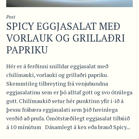
Post
SPICY EGGJASALAT MEÐ
VORLAUK OG GRILLAÐRI
PAPRIKU
Hér er á ferðinni snilldar eggjasalat með
chilímauki, vorlauki og grillaðri papriku.
Skemmtileg tilbreyting frá venjubundna
eggjasalatinu sem er þó alltaf gott og svo ótrúlega
gott. Chilímaukið setur hér punktinn yfir i-ið á
þessu frábæra eggjasalati sem þið hreinlega
verðið að prufa. Ómótstæðilegt eggjasalat tilbúið
á 10 mínútum Dásamlegt á kex eða brauð Spicy...