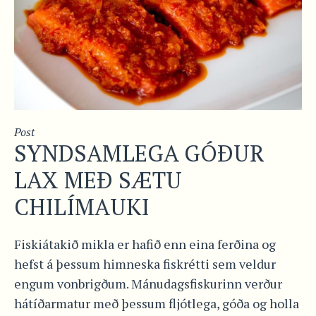
Post
SYNDSAMLEGA GÓÐUR
LAX MEÐ SÆTU
CHILÍMAUKI
Fiskiátakið mikla er hafið enn eina ferðina og
hefst á þessum himneska fiskrétti sem veldur
engum vonbrigðum. Mánudagsfiskurinn verður
hátíðarmatur með þessum fljótlega, góða og holla