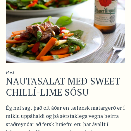
Post
NAUTASALAT MEÐ SWEET
CHILLÍ-LIME SÓSU
Ég hef sagt það oft áður en tælensk matargerð er í
miklu uppáhaldi og þá sérstaklega vegna þeirra
staðreyndar að fersk hráefni eru þar ávallt í