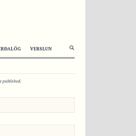
1046
0
0
ERÐALÖG
VERSLUN
be published.