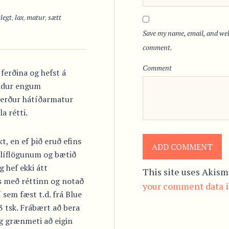
tlegt
,
lax
,
matur
,
sætt
Save my name, email, and webs
comment.
Comment
 ferðina og hefst á
eldur engum
verður hátíðarmatur
a rétti.
t, en ef þið eruð efins
hilíflögunum og bætið
g hef ekki átt
This site uses Akism
ns með réttinn og notað
your comment data i
 sem fæst t.d. frá Blue
 tsk. Frábært að bera
 grænmeti að eigin