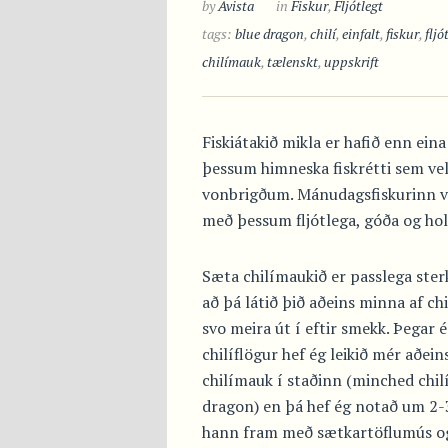
by
Avista
in
Fiskur
,
Fljótlegt
tags:
blue dragon
,
chilí
,
einfalt
,
fiskur
,
fljó
chilímauk
,
tælenskt
,
uppskrift
Fiskiátakið mikla er hafið enn eina
þessum himneska fiskrétti sem v
vonbrigðum. Mánudagsfiskurinn 
með þessum fljótlega, góða og holl
Sæta chilímaukið er passlega sterk
að þá látið þið aðeins minna af c
svo meira út í eftir smekk. Þegar é
chilíflögur hef ég leikið mér aðei
chilímauk í staðinn (minched chilí
dragon) en þá hef ég notað um 2-3
hann fram með sætkartöflumús og