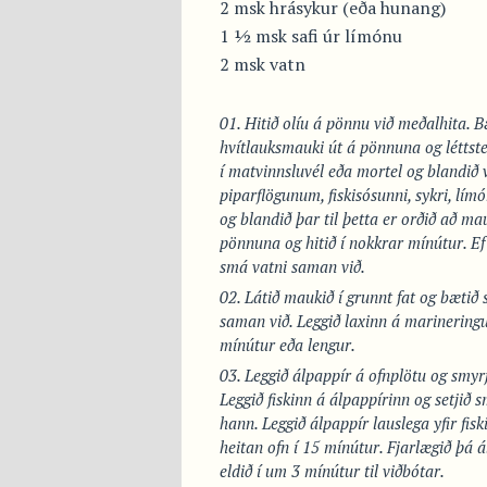
2 msk hrásykur (eða hunang)
1 ½ msk safi úr límónu
2 msk vatn
Hitið olíu á pönnu við meðalhita. 
hvítlauksmauki út á pönnuna og léttstei
í matvinnsluvél eða mortel og blandið 
piparflögunum, fiskisósunni, sykri, lím
og blandið þar til þetta er orðið að ma
pönnuna og hitið í nokkrar mínútur. Ef
smá vatni saman við.
Látið maukið í grunnt fat og bætið 
saman við. Leggið laxinn á marineringu
mínútur eða lengur.
Leggið álpappír á ofnplötu og smyrj
Leggið fiskinn á álpappírinn og setjið 
hann. Leggið álpappír lauslega yfir fisk
heitan ofn í 15 mínútur. Fjarlægið þá álp
eldið í um 3 mínútur til viðbótar.