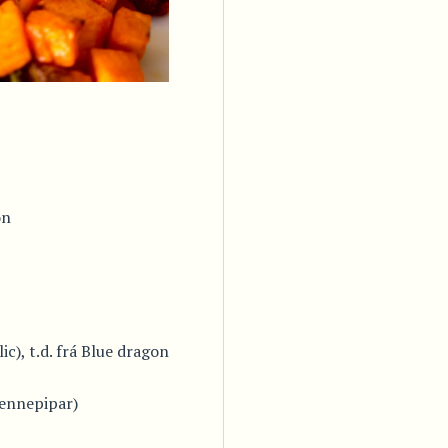
on
c), t.d. frá Blue dragon
yennepipar)