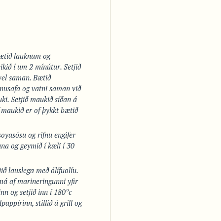
Bætið lauknum og
kið í um 2 mínútur. Setjið
vel saman. Bætið
ónusafa og vatni saman við
uki. Setjið maukið síðan á
 maukið er of þykkt bætið
soyasósu og rifnu engifer
na og geymið í kæli í 30
ið lauslega með ólífuolíu.
smá af marineringunni yfir
inn og setjið inn í 180°c
appírinn, stillið á grill og