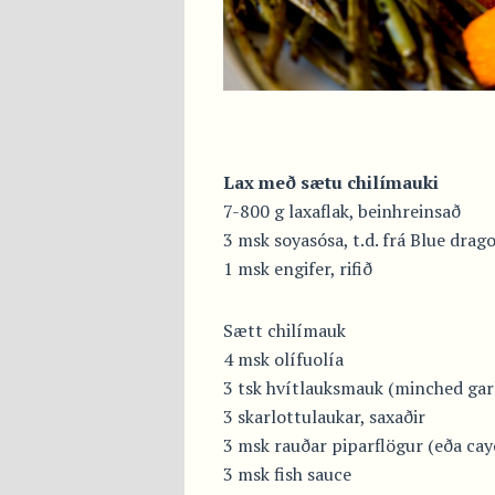
Lax með sætu chilímauki
7-800 g laxaflak, beinhreinsað
3 msk soyasósa, t.d. frá Blue drag
1 msk engifer, rifið
Sætt chilímauk
4 msk olífuolía
3 tsk hvítlauksmauk (minched garli
3 skarlottulaukar, saxaðir
3 msk rauðar piparflögur (eða ca
3 msk fish sauce