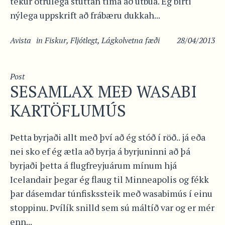
tekur ótrúlega stuttan tíma að útbúa. Ég birti
nýlega uppskrift að frábæru dukkah...
Avista
in
Fiskur
,
Fljótlegt
,
Lágkolvetna fæði
28/04/2013
Post
SESAMLAX MEÐ WASABI
KARTÖFLUMÚS
Þetta byrjaði allt með því að ég stóð í röð.. já eða
nei sko ef ég ætla að byrja á byrjuninni að þá
byrjaði þetta á flugfreyjuárum mínum hjá
Icelandair þegar ég flaug til Minneapolis og fékk
þar dásemdar túnfiskssteik með wasabimús í einu
stoppinu. Þvílík snilld sem sú máltíð var og er mér
enn...