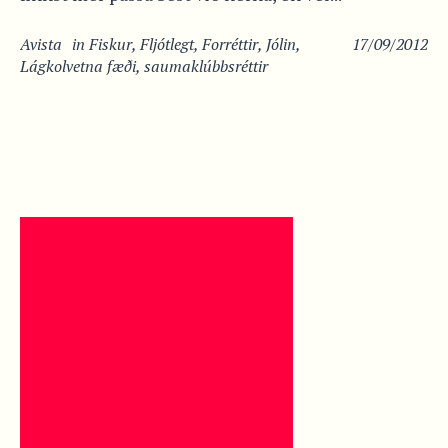
Avista
in
Fiskur
,
Fljótlegt
,
Forréttir
,
Jólin
,
17/09/2012
Lágkolvetna fæði
,
saumaklúbbsréttir