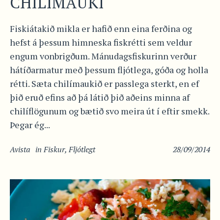
CHILÍMAUKI
Fiskiátakið mikla er hafið enn eina ferðina og
hefst á þessum himneska fiskrétti sem veldur
engum vonbrigðum. Mánudagsfiskurinn verður
hátíðarmatur með þessum fljótlega, góða og holla
rétti. Sæta chilímaukið er passlega sterkt, en ef
þið eruð efins að þá látið þið aðeins minna af
chilíflögunum og bætið svo meira út í eftir smekk.
Þegar ég...
Avista
in
Fiskur
,
Fljótlegt
28/09/2014