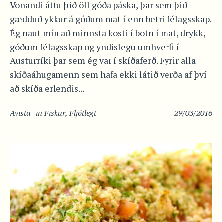
Vonandi áttu þið öll góða páska, þar sem þið
gædduð ykkur á góðum mat í enn betri félagsskap.
Ég naut mín að minnsta kosti í botn í mat, drykk,
góðum félagsskap og yndislegu umhverfi í
Austurríki þar sem ég var í skíðaferð. Fyrir alla
skíðaáhugamenn sem hafa ekki látið verða af því
að skíða erlendis...
Avista
in
Fiskur
,
Fljótlegt
29/03/2016