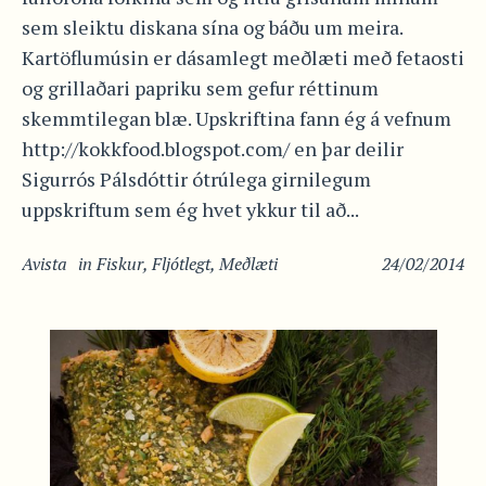
sem sleiktu diskana sína og báðu um meira.
Kartöflumúsin er dásamlegt meðlæti með fetaosti
og grillaðari papriku sem gefur réttinum
skemmtilegan blæ. Upskriftina fann ég á vefnum
http://kokkfood.blogspot.com/ en þar deilir
Sigurrós Pálsdóttir ótrúlega girnilegum
uppskriftum sem ég hvet ykkur til að...
Avista
in
Fiskur
,
Fljótlegt
,
Meðlæti
24/02/2014