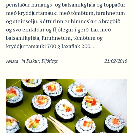
penslaður hunangs- og balsamikgljáa og toppaður
með kryddjurtamauki með tómötum, furuhnetum
og steinselju. Rétturinn er himneskur á bragðið
og svo einfaldur og fljólegur í gerð. Lax með
balsamikgljáa, furuhnetum, tómötum og
kryddjurtamauki 700 g laxaflak 200...
Avista
in
Fiskur
,
Fljótlegt
21/02/2016