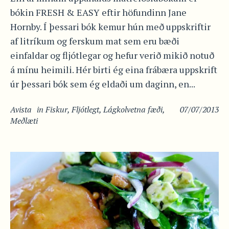
bókin FRESH & EASY eftir höfundinn Jane
Hornby. Í þessari bók kemur hún með uppskriftir
af litríkum og ferskum mat sem eru bæði
einfaldar og fljótlegar og hefur verið mikið notuð
á mínu heimili. Hér birti ég eina frábæra uppskrift
úr þessari bók sem ég eldaði um daginn, en...
Avista
in
Fiskur
,
Fljótlegt
,
Lágkolvetna fæði
,
07/07/2013
Meðlæti