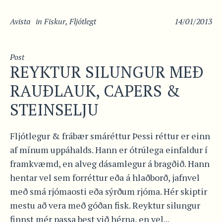
Avista
in
Fiskur
,
Fljótlegt
14/01/2013
Post
REYKTUR SILUNGUR MEÐ
RAUÐLAUK, CAPERS &
STEINSELJU
Fljótlegur & frábær smáréttur Þessi réttur er einn
af mínum uppáhalds. Hann er ótrúlega einfaldur í
framkvæmd, en alveg dásamlegur á bragðið. Hann
hentar vel sem forréttur eða á hlaðborð, jafnvel
með smá rjómaosti eða sýrðum rjóma. Hér skiptir
mestu að vera með góðan fisk. Reyktur silungur
finnst mér passa best við hérna, en vel...