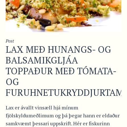
Post
LAX MEÐ HUNANGS- OG
BALSAMIKGLJÁA
TOPPAÐUR MEÐ TÓMATA-
OG
FURUHNETUKRYDDJURTAM
Lax er ávallt vinsæll hjá mínum
fjölskyldumeðlimum og þá þegar hann er eldaður
samkvæmt þessari uppskrift. Hér er fiskurinn