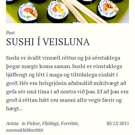
Post
SUSHI Í VEISLUNA
Sushi er ávallt vinsæll réttur og þá sérstaklega
þegar margir koma saman. Sushi er einstaklega
ljúffengt og létt í maga og tiltölulega einfalt í
gerð. Hér eru hrísgrjónin aðalmálið mikilvægt að
gefa sér smá tíma í að nostra við þau. Ef að þau eru
gerð á réttan hátt eru manni allir vegir færir og
hægt...
Avista
in
Fiskur
,
Fljótlegt
,
Forréttir
,
30/12/2015
saumaklúbbsréttir