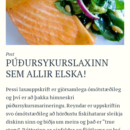
Post
PÚÐURSYKURSLAXINN
SEM ALLIR ELSKA!
Þessi laxauppskrift er gjörsamlega ómótstæðileg
og því er að þakka himneskri
púðursykursmarineringu. Reyndar er uppskriftin
svo ómótstæðileg að hörðustu fiskihatarar sleikja
diskinn sinn og biðja um meira og það er “true
story”. Rétturinn er einfaldur og fljótlegur og því