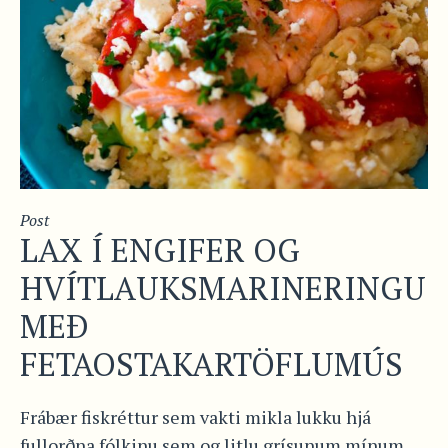
Post
LAX Í ENGIFER OG
HVÍTLAUKSMARINERINGU
MEÐ
FETAOSTAKARTÖFLUMÚS
Frábær fiskréttur sem vakti mikla lukku hjá
fullorðna fólkinu sem og litlu grísunum mínum