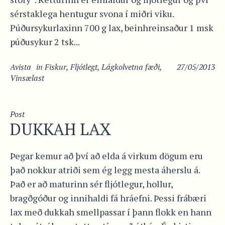
sérstaklega hentugur svona í miðri viku.
Púðursykurlaxinn 700 g lax, beinhreinsaður 1 msk
púðusykur 2 tsk...
Avista
in
Fiskur
,
Fljótlegt
,
Lágkolvetna fæði
,
27/05/2013
Vinsælast
Post
DUKKAH LAX
Þegar kemur að því að elda á virkum dögum eru
það nokkur atriði sem ég legg mesta áherslu á.
Það er að maturinn sér fljótlegur, hollur,
bragðgóður og innihaldi fá hráefni. Þessi frábæri
lax með dukkah smellpassar í þann flokk en hann