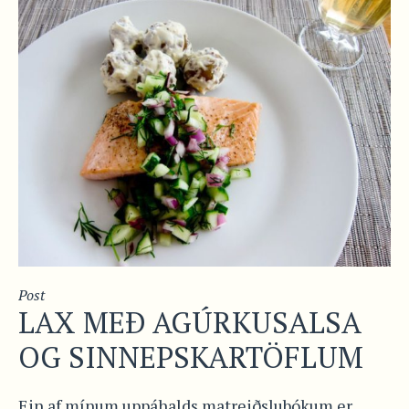
Post
LAX MEÐ AGÚRKUSALSA
OG SINNEPSKARTÖFLUM
Ein af mínum uppáhalds matreiðslubókum er