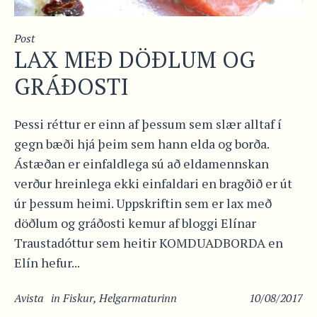
Post
LAX MEÐ DÖÐLUM OG
GRÁÐOSTI
Þessi réttur er einn af þessum sem slær alltaf í
gegn bæði hjá þeim sem hann elda og borða.
Ástæðan er einfaldlega sú að eldamennskan
verður hreinlega ekki einfaldari en bragðið er út
úr þessum heimi. Uppskriftin sem er lax með
döðlum og gráðosti kemur af bloggi Elínar
Traustadóttur sem heitir KOMDUADBORDA en
Elín hefur...
Avista
in
Fiskur
,
Helgarmaturinn
10/08/2017