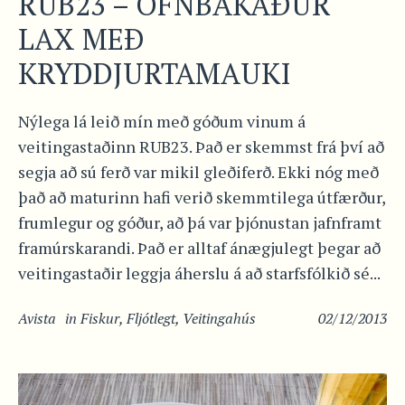
RUB23 – OFNBAKAÐUR
LAX MEÐ
KRYDDJURTAMAUKI
Nýlega lá leið mín með góðum vinum á
veitingastaðinn RUB23. Það er skemmst frá því að
segja að sú ferð var mikil gleðiferð. Ekki nóg með
það að maturinn hafi verið skemmtilega útfærður,
frumlegur og góður, að þá var þjónustan jafnframt
framúrskarandi. Það er alltaf ánægjulegt þegar að
veitingastaðir leggja áherslu á að starfsfólkið sé...
Avista
in
Fiskur
,
Fljótlegt
,
Veitingahús
02/12/2013