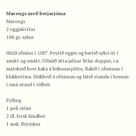
Marengs með berjarjóma
Marengs
2 eggjahvítur
100 gr. sykur
Hitið ofninn í 100°. Þeytið eggin og bætið sykri út í
smátt og smátt. Útbúið átta jafnar litlar doppur, ca.
matskeið hver kaka á bökunarplötu. Bakið í ofninum í
klukkutíma. Slökkvið á ofninum og látið standa í honum
í smá stund í viðbót.
Fylling
1 peli rjómi
2 dl. fersk hindber
1 msk. flórsykur