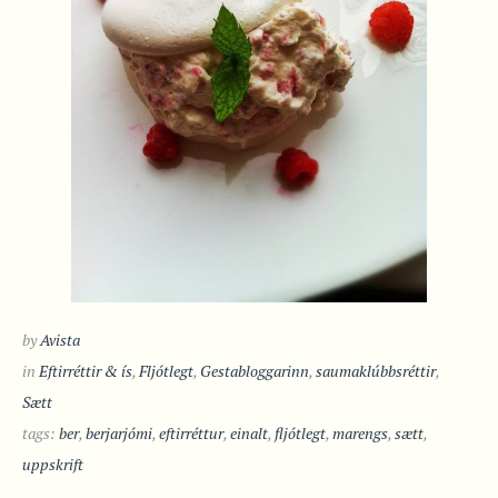
by
Avista
in
Eftirréttir & ís
,
Fljótlegt
,
Gestabloggarinn
,
saumaklúbbsréttir
,
Sætt
tags:
ber
,
berjarjómi
,
eftirréttur
,
einalt
,
fljótlegt
,
marengs
,
sætt
,
uppskrift