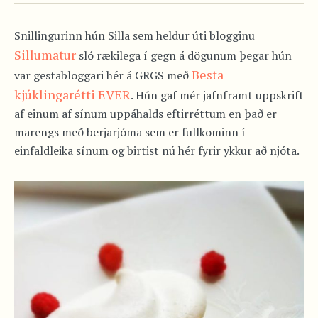
Snillingurinn hún Silla sem heldur úti blogginu
Sillumatur
sló rækilega í gegn á dögunum þegar hún
Besta
var gestabloggari hér á GRGS með
kjúklingarétti EVER
. Hún gaf mér jafnframt uppskrift
af einum af sínum uppáhalds eftirréttum en það er
marengs með berjarjóma sem er fullkominn í
einfaldleika sínum og birtist nú hér fyrir ykkur að njóta.