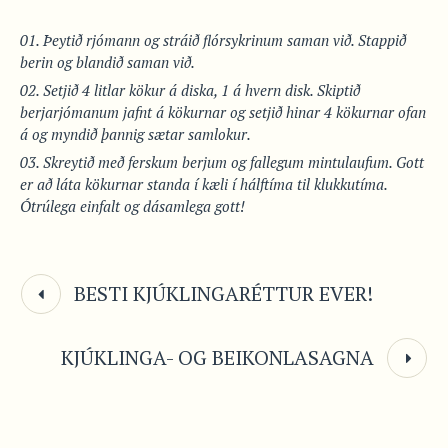
Þeytið rjómann og stráið flórsykrinum saman við. Stappið
berin og blandið saman við.
Setjið 4 litlar kökur á diska, 1 á hvern disk. Skiptið
berjarjómanum jafnt á kökurnar og setjið hinar 4 kökurnar ofan
á og myndið þannig sætar samlokur.
Skreytið með ferskum berjum og fallegum mintulaufum. Gott
er að láta kökurnar standa í kæli í hálftíma til klukkutíma.
Ótrúlega einfalt og dásamlega gott!
BESTI KJÚKLINGARÉTTUR EVER!
KJÚKLINGA- OG BEIKONLASAGNA