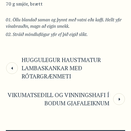
70 g smjör, brætt
Öllu blandað saman og þynnt með vatni eða kaffi. Hellt yfir
vínabrauðin, magn að eigin smekk.
Stráið möndluflögur yfir ef þið eigið slíkt.
HUGGULEGUR HAUSTMATUR
LAMBASKANKAR MEÐ
RÓTARGRÆNMETI
VIKUMATSEÐILL OG VINNINGSHAFI Í
BODUM GJAFALEIKNUM