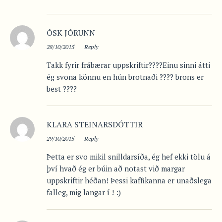
ÓSK JÓRUNN
28/10/2015
Reply
Takk fyrir frábærar uppskriftir????Einu sinni átti
ég svona könnu en hún brotnaði ???? brons er
best ????
KLARA STEINARSDÓTTIR
29/10/2015
Reply
Þetta er svo mikil snilldarsíða, ég hef ekki tölu á
því hvað ég er búin að notast við margar
uppskriftir héðan! Þessi kaffikanna er unaðslega
falleg, mig langar í ! :)