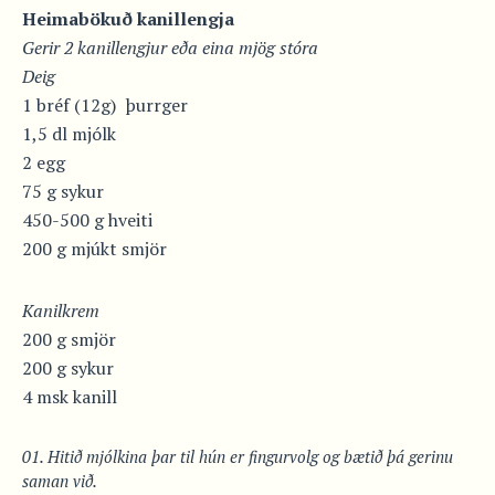
Heimabökuð kanillengja
Gerir 2 kanillengjur eða eina mjög stóra
Deig
1 bréf (12g) þurrger
1,5 dl mjólk
2 egg
75 g sykur
450-500 g hveiti
200 g mjúkt smjör
Kanilkrem
200 g smjör
200 g sykur
4 msk kanill
Hitið mjólkina þar til hún er fingurvolg og bætið þá gerinu
saman við.