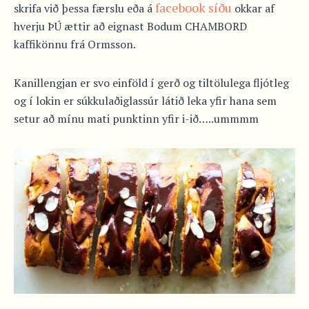
facebook síðu
skrifa við þessa færslu eða á
okkar af
hverju ÞÚ ættir að eignast Bodum CHAMBORD
kaffikönnu frá Ormsson.
Kanillengjan er svo einföld í gerð og tiltölulega fljótleg
og í lokin er súkkulaðiglassúr látið leka yfir hana sem
setur að mínu mati punktinn yfir i-ið…..ummmm