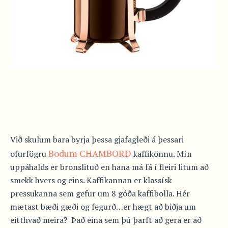
Við skulum bara byrja þessa gjafagleði á þessari
Bodum CHAMBORD
ofurfögru
kaffikönnu. Mín
uppáhalds er bronslituð en hana má fá í fleiri litum að
smekk hvers og eins. Kaffikannan er klassísk
pressukanna sem gefur um 8 góða kaffibolla. Hér
mætast bæði gæði og fegurð…er hægt að biðja um
eitthvað meira? Það eina sem þú þarft að gera er að