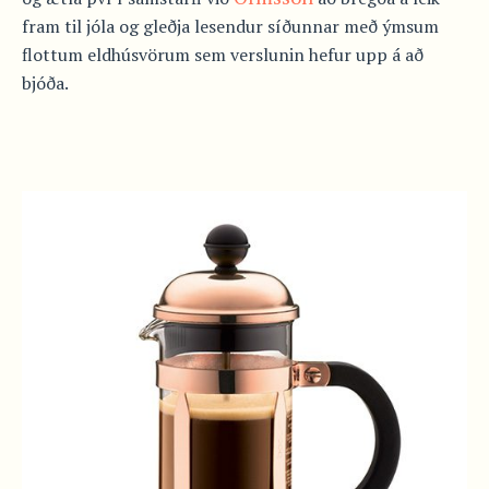
fram til jóla og gleðja lesendur síðunnar með ýmsum
flottum eldhúsvörum sem verslunin hefur upp á að
bjóða.