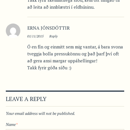
Takk fyrir skemmtilega síðu, kem oft hingað til
að leita að innblæstri í eldhúsinu.
ERNA JÓNSDÓTTIR
01/11/2015
Reply
Ó en fín og einmitt sem mig vantar, á bara svona
tveggja bolla pressukönnu og það þarf því oft
að gera ansi margar uppáhellingar!
Takk fyrir góða síðu :)
LEAVE A REPLY
Your email address will not be published.
Name
*