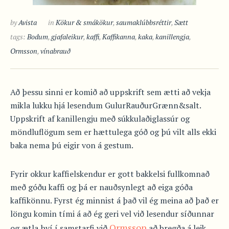
by
Avista
in
Kökur & smákökur
,
saumaklúbbsréttir
,
Sætt
tags:
Bodum
,
gjafaleikur
,
kaffi
,
Kaffikanna
,
kaka
,
kanillengja
,
Ormsson
,
vínabrauð
Að þessu sinni er komið að uppskrift sem ætti að vekja
mikla lukku hjá lesendum GulurRauðurGrænn&salt.
Uppskrift af kanillengju með súkkulaðiglassúr og
möndluflögum sem er hættulega góð og þú vilt alls ekki
baka nema þú eigir von á gestum.
Fyrir okkur kaffielskendur er gott bakkelsi fullkomnað
með góðu kaffi og þá er nauðsynlegt að eiga góða
kaffikönnu. Fyrst ég minnist á það vil ég meina að það er
löngu komin tími á að ég geri vel við lesendur síðunnar
Ormsson
og ætla því í samstarfi við
að bregða á leik