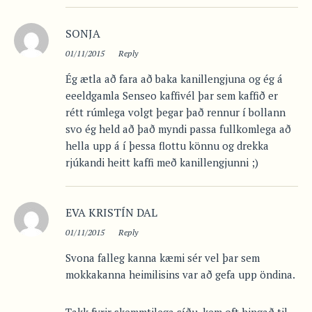
SONJA
01/11/2015
Reply
Ég ætla að fara að baka kanillengjuna og ég á
eeeldgamla Senseo kaffivél þar sem kaffið er
rétt rúmlega volgt þegar það rennur í bollann
svo ég held að það myndi passa fullkomlega að
hella upp á í þessa flottu könnu og drekka
rjúkandi heitt kaffi með kanillengjunni ;)
EVA KRISTÍN DAL
01/11/2015
Reply
Svona falleg kanna kæmi sér vel þar sem
mokkakanna heimilisins var að gefa upp öndina.