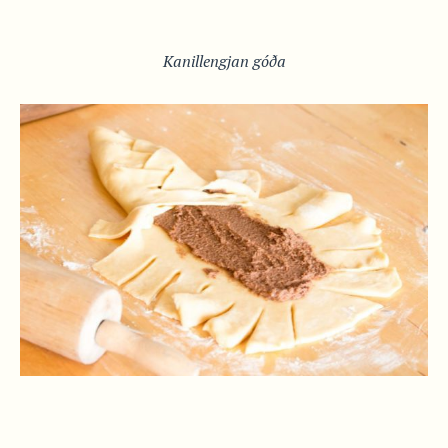
Kanillengjan góða