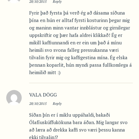
28/10/2015
Reply
Fyrir það fyrsta þá verð ég að dásama síðuna
þína en hún er alltaf fyrsti kosturinn þegar mig
og maninn minn vantar innblástur og girnilegar
uppskriftir og þær hafa aldrei klikkað! Ég er
mikill kaffiunnandi en er ein um það á mínu
heimili svo svona falleg pressukanna væri
tilvalin fyrir mig og kaffigestina mína. Ég elska
þennan koparlit, hún myndi passa fullkomlega á
heimilið mitt :)
VALA DÖGG
28/10/2015
Reply
Síðan þín er í miklu uppáhaldi, bakaði
Ólafíuskúffukökuna bara áðan. Mig langar svo
að læra að drekka kaffi svo væri þessu kanna
ekki tilvalin!?