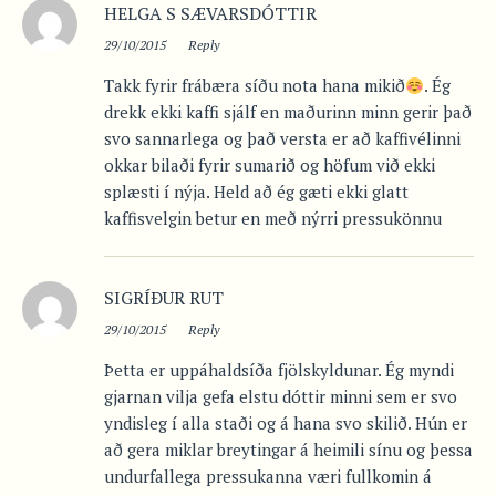
HELGA S SÆVARSDÓTTIR
29/10/2015
Reply
Takk fyrir frábæra síðu nota hana mikið
. Ég
drekk ekki kaffi sjálf en maðurinn minn gerir það
svo sannarlega og það versta er að kaffivélinni
okkar bilaði fyrir sumarið og höfum við ekki
splæsti í nýja. Held að ég gæti ekki glatt
kaffisvelgin betur en með nýrri pressukönnu
SIGRÍÐUR RUT
29/10/2015
Reply
Þetta er uppáhaldsíða fjölskyldunar. Ég myndi
gjarnan vilja gefa elstu dóttir minni sem er svo
yndisleg í alla staði og á hana svo skilið. Hún er
að gera miklar breytingar á heimili sínu og þessa
undurfallega pressukanna væri fullkomin á