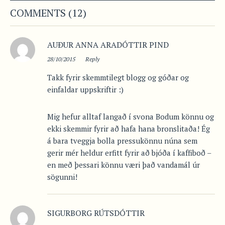
COMMENTS (12)
AUÐUR ANNA ARADÓTTIR PIND
28/10/2015
Reply
Takk fyrir skemmtilegt blogg og góðar og
einfaldar uppskriftir :)
Mig hefur alltaf langað í svona Bodum könnu og
ekki skemmir fyrir að hafa hana bronslitaða! Ég
á bara tveggja bolla pressukönnu núna sem
gerir mér heldur erfitt fyrir að bjóða í kaffiboð –
en með þessari könnu væri það vandamál úr
sögunni!
SIGURBORG RÚTSDÓTTIR