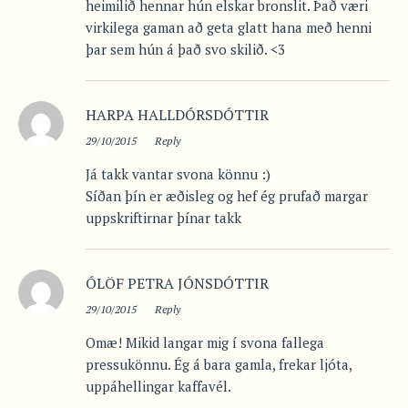
heimilið hennar hún elskar bronslit. Það væri
virkilega gaman að geta glatt hana með henni
þar sem hún á það svo skilið. <3
HARPA HALLDÓRSDÓTTIR
29/10/2015
Reply
Já takk vantar svona könnu :)
Síðan þín er æðisleg og hef ég prufað margar
uppskriftirnar þínar takk
ÓLÖF PETRA JÓNSDÓTTIR
29/10/2015
Reply
Omæ! Mikid langar mig í svona fallega
pressukönnu. Ég á bara gamla, frekar ljóta,
uppáhellingar kaffavél.