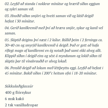
Leyfið að standa í nokkrar mínútur og hrærið síðan eggjum
og sykri saman við.
Hnoðið síðan smjöri og hveiti saman við og látið deigið
hefast í 30 mínútur.
Gerið kanilkremið með því að hræra smjör, sykur og kanil vel
saman.
Skiptið deiginu því næst í 2 kúlur. Rúllið þeim í 2 ferninga ca.
30×40 cm og smyrjið kanilkremið á deigið. Það er gott að hafa
ríflegt magn af kanilkremi en ég notaði það samt ekki alveg allt.
Klippið síðan í deigið eins og sést á myndunum og lokið síðan til
skiptis þar til vínabrauðið er alveg lokað.
Penslið deigið að lokum með léttþeyttu eggi. Leyfið að hefast í
45 mínútur. Bakið síðan í 200°c heitum ofni í 18-20 mínútur.
Súkkulaðiglassúr
400 g flórsykur
6 msk kakó
2 tsk vanilludropar