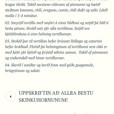
lengur bleikt. Takið mestann vökvann af pönnunni og bætið
steiktum baunum, chili, oregano, cumin, chili dufti og salti. Látið
malla í 3-4 mínútur.
Smyrjið tortillu með smjöri á einni hliðinni og setjið þá hlið á
heita pönnu. Stráið osti yfir alla tortilluna. Setjið svo
kjötblönduna á einn helming tortillunnar.
Steikið þar til tortillan hefur brúnast lítillega og osturinn
hefur bráðnað. Flettið þá helminginum af tortillunni sem ekki er
með kjöti yfir kjötið og þrýstið aðeins saman. Takið af pönnunni
og endurtakið með hinar tortillurnar.
Skerið í sneiðar og berið fram með góðu guagamole,
hrísgrjónum og salati.
UPPSKRIFTIN AÐ ALLRA BESTU
SKINKUHORNUNUM!