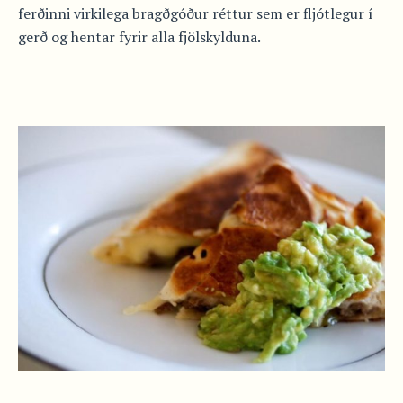
ferðinni virkilega bragðgóður réttur sem er fljótlegur í
gerð og hentar fyrir alla fjölskylduna.