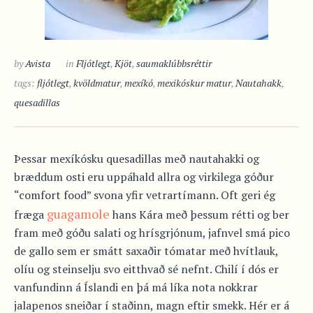
by
Avista
in
Fljótlegt
,
Kjöt
,
saumaklúbbsréttir
tags:
fljótlegt
,
kvöldmatur
,
mexíkó
,
mexikóskur matur
,
Nautahakk
,
quesadillas
Þessar mexíkósku quesadillas með nautahakki og
bræddum osti eru uppáhald allra og virkilega góður
“comfort food” svona yfir vetrartímann. Oft geri ég
guagamole
fræga
hans Kára með þessum rétti og ber
fram með góðu salati og hrísgrjónum, jafnvel smá pico
de gallo sem er smátt saxaðir tómatar með hvítlauk,
olíu og steinselju svo eitthvað sé nefnt. Chilí í dós er
vanfundinn á Íslandi en þá má líka nota nokkrar
jalapenos sneiðar í staðinn, magn eftir smekk. Hér er á