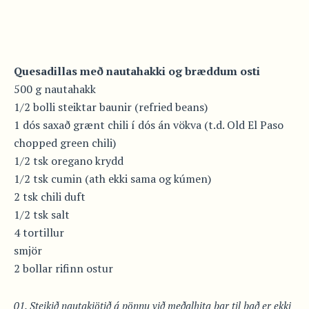
Quesadillas með nautahakki og bræddum osti
500 g nautahakk
1/2 bolli steiktar baunir (refried beans)
1 dós saxað grænt chili í dós án vökva (t.d. Old El Paso
chopped green chili)
1/2 tsk oregano krydd
1/2 tsk cumin (ath ekki sama og kúmen)
2 tsk chili duft
1/2 tsk salt
4 tortillur
smjör
2 bollar rifinn ostur
Steikið nautakjötið á pönnu við meðalhita þar til það er ekki