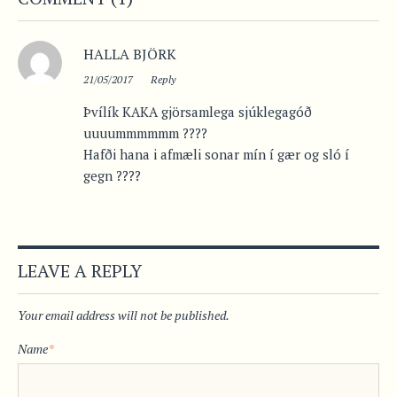
HALLA BJÖRK
21/05/2017
Reply
Þvílík KAKA gjörsamlega sjúklegagóð
uuuummmmmm ????
Hafði hana i afmæli sonar mín í gær og sló í
gegn ????
LEAVE A REPLY
Your email address will not be published.
Name
*