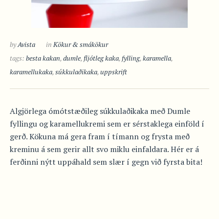
by
Avista
in
Kökur & smákökur
tags:
besta kakan
,
dumle
,
fljótleg kaka
,
fylling
,
karamella
,
karamellukaka
,
súkkulaðikaka
,
uppskrift
Algjörlega ómótstæðileg súkkulaðikaka með Dumle
fyllingu og karamellukremi sem er sérstaklega einföld í
gerð. Kökuna má gera fram í tímann og frysta með
kreminu á sem gerir allt svo miklu einfaldara. Hér er á
ferðinni nýtt uppáhald sem slær í gegn við fyrsta bita!