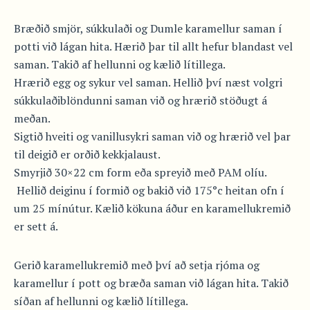
Bræðið smjör, súkkulaði og Dumle karamellur saman í
potti við lágan hita. Hærið þar til allt hefur blandast vel
saman. Takið af hellunni og kælið lítillega.
Hrærið egg og sykur vel saman. Hellið því næst volgri
súkkulaðiblöndunni saman við og hrærið stöðugt á
meðan.
Sigtið hveiti og vanillusykri saman við og hrærið vel þar
til deigið er orðið kekkjalaust.
Smyrjið 30×22 cm form eða spreyið með PAM olíu.
Hellið deiginu í formið og bakið við 175°c heitan ofn í
um 25 mínútur. Kælið kökuna áður en karamellukremið
er sett á.
Gerið karamellukremið með því að setja rjóma og
karamellur í pott og bræða saman við lágan hita. Takið
síðan af hellunni og kælið lítillega.