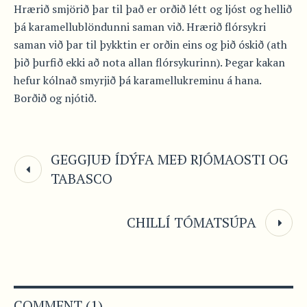
Hrærið smjörið þar til það er orðið létt og ljóst og hellið
þá karamellublöndunni saman við. Hrærið flórsykri
saman við þar til þykktin er orðin eins og þið óskið (ath
þið þurfið ekki að nota allan flórsykurinn). Þegar kakan
hefur kólnað smyrjið þá karamellukreminu á hana.
Borðið og njótið.
GEGGJUÐ ÍDÝFA MEÐ RJÓMAOSTI OG
TABASCO
CHILLÍ TÓMATSÚPA
COMMENT (1)