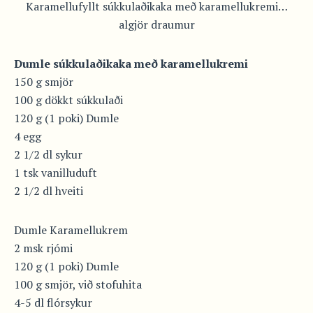
Karamellufyllt súkkulaðikaka með karamellukremi…
algjör draumur
Dumle súkkulaðikaka með karamellukremi
150 g smjör
100 g dökkt súkkulaði
120 g (1 poki) Dumle
4 egg
2 1/2 dl sykur
1 tsk vanilluduft
2 1/2 dl hveiti
Dumle Karamellukrem
2 msk rjómi
120 g (1 poki) Dumle
100 g smjör, við stofuhita
4-5 dl flórsykur