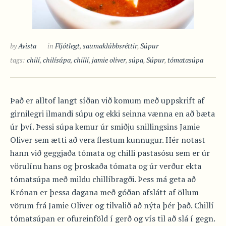
by
Avista
in
Fljótlegt
,
saumaklúbbsréttir
,
Súpur
tags:
chilí
,
chilísúpa
,
chillí
,
jamie oliver
,
súpa
,
Súpur
,
tómatasúpa
Það er alltof langt síðan við komum með uppskrift af
girnilegri ilmandi súpu og ekki seinna vænna en að bæta
úr því. Þessi súpa kemur úr smiðju snillingsins Jamie
Oliver sem ætti að vera flestum kunnugur. Hér notast
hann við geggjaða tómata og chilli pastasósu sem er úr
vörulínu hans og þroskaða tómata og úr verður ekta
tómatsúpa með mildu chillíbragði. Þess má geta að
Krónan er þessa dagana með góðan afslátt af öllum
vörum frá Jamie Oliver og tilvalið að nýta þér það. Chillí
tómatsúpan er ofureinföld í gerð og vís til að slá í gegn.