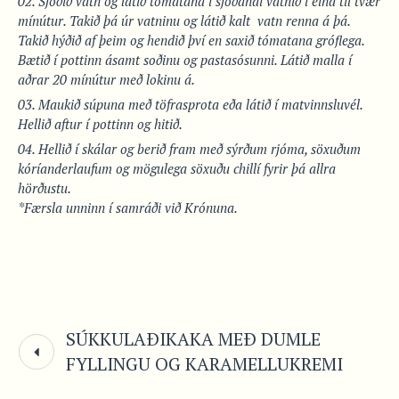
Sjóðið vatn og látið tómatana í sjóðandi vatnið í eina til tvær
mínútur. Takið þá úr vatninu og látið kalt vatn renna á þá.
Takið hýðið af þeim og hendið því en saxið tómatana gróflega.
Bætið í pottinn ásamt soðinu og pastasósunni. Látið malla í
aðrar 20 mínútur með lokinu á.
Maukið súpuna með töfrasprota eða látið í matvinnsluvél.
Hellið aftur í pottinn og hitið.
Hellið í skálar og berið fram með sýrðum rjóma, söxuðum
kóríanderlaufum og mögulega söxuðu chillí fyrir þá allra
hörðustu.
*Færsla unninn í samráði við Krónuna.
SÚKKULAÐIKAKA MEÐ DUMLE
FYLLINGU OG KARAMELLUKREMI