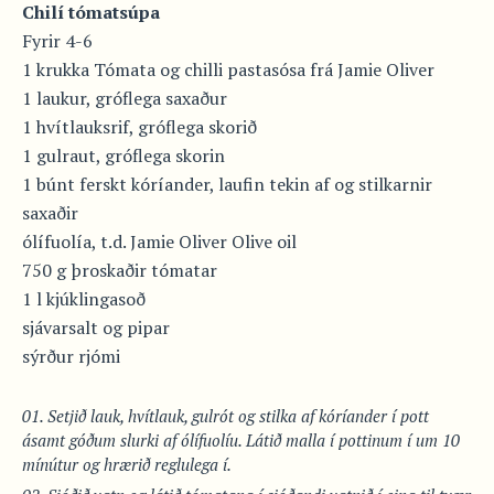
Chilí tómatsúpa
Fyrir 4-6
1 krukka Tómata og chilli pastasósa frá Jamie Oliver
1 laukur, gróflega saxaður
1 hvítlauksrif, gróflega skorið
1 gulraut, gróflega skorin
1 búnt ferskt kóríander, laufin tekin af og stilkarnir
saxaðir
ólífuolía, t.d. Jamie Oliver Olive oil
750 g þroskaðir tómatar
1 l kjúklingasoð
sjávarsalt og pipar
sýrður rjómi
Setjið lauk, hvítlauk, gulrót og stilka af kóríander í pott
ásamt góðum slurki af ólífuolíu. Látið malla í pottinum í um 10
mínútur og hrærið reglulega í.