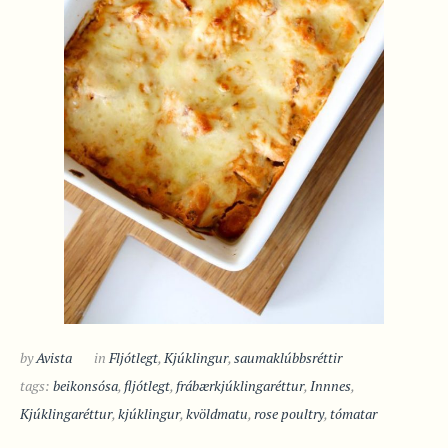
by
Avista
in
Fljótlegt
,
Kjúklingur
,
saumaklúbbsréttir
tags:
beikonsósa
,
fljótlegt
,
frábærkjúklingaréttur
,
Innnes
,
Kjúklingaréttur
,
kjúklingur
,
kvöldmatu
,
rose poultry
,
tómatar