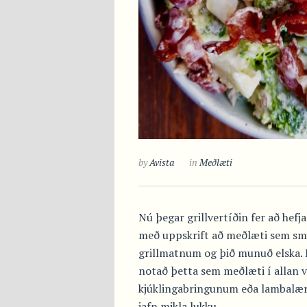
by
Avista
in
Meðlæti
Nú þegar grillvertíðin fer að hefj
með uppskrift að meðlæti sem sm
grillmatnum og þið munuð elska. 
notað þetta sem meðlæti í allan 
kjúklingabringunum eða lambalæri
jafn mikla lukku.