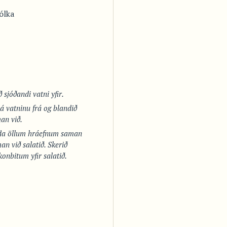
ólka
ð sjóðandi vatni yfir.
þá vatninu frá og blandið
an við.
nda öllum hráefnum saman
an við salatið. Skerið
ikonbitum yfir salatið.