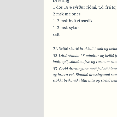
Dressing
1 dós 18% sýrður rjómi, t.d. frá Mj
2 msk majones
1-2 msk hvítvínsedik
1-2 msk sykur
salt
Setjið skorið brokkolí í skál og helli
Látið standa í 5 mínútur og hellið 
lauk, epli, sólblómafræ og rúsínum sam
Gerið dressinguna með því að bla
og hræra vel. Blandið dressingunni sam
stökkt beikonið í litla bita og stráið be