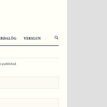
7117
1
0
ERÐALÖG
VERSLUN
be published.