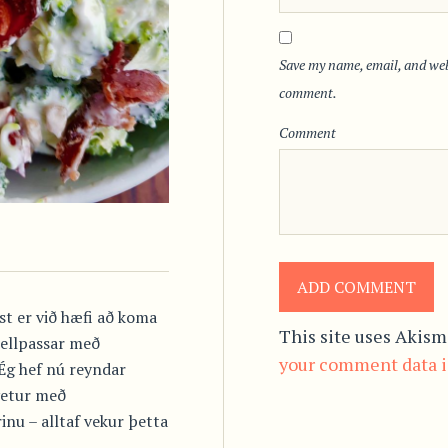
Save my name, email, and webs
comment.
Comment
ast er við hæfi að koma
This site uses Akism
ellpassar með
your comment data i
Ég hef nú reyndar
vetur með
nu – alltaf vekur þetta