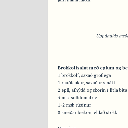
Uppáhalds meðl
Brokkolísalat með eplum og be
1 brokkolí, saxað gróflega
1 rauðlaukur, saxaður smátt
2 epli, afhýdd og skorin í litla bita
3 msk sólblómafræ
1-2 msk rúsínur
8 sneiðar beikon, eldað stökkt