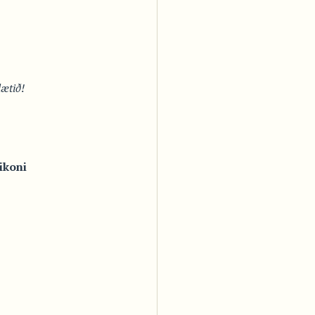
ætið!
ikoni