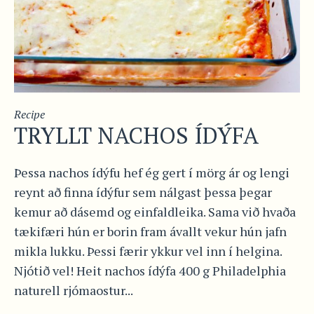
Recipe
TRYLLT NACHOS ÍDÝFA
Þessa nachos ídýfu hef ég gert í mörg ár og lengi
reynt að finna ídýfur sem nálgast þessa þegar
kemur að dásemd og einfaldleika. Sama við hvaða
tækifæri hún er borin fram ávallt vekur hún jafn
mikla lukku. Þessi færir ykkur vel inn í helgina.
Njótið vel! Heit nachos ídýfa 400 g Philadelphia
naturell rjómaostur...