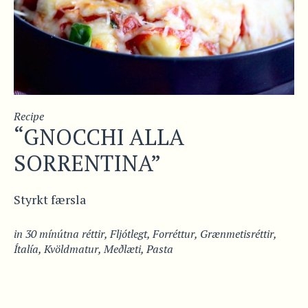
Recipe
“GNOCCHI ALLA
SORRENTINA”
Styrkt færsla
in
30 mínútna réttir
,
Fljótlegt
,
Forréttur
,
Grænmetisréttir
,
Ítalía
,
Kvöldmatur
,
Meðlæti
,
Pasta