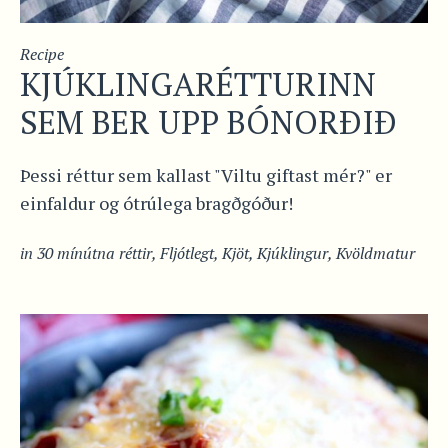
Recipe
KJÚKLINGARÉTTURINN
SEM BER UPP BÓNORÐIÐ
Þessi réttur sem kallast "Viltu giftast mér?" er
einfaldur og ótrúlega bragðgóður!
in
30 mínútna réttir
,
Fljótlegt
,
Kjöt
,
Kjúklingur
,
Kvöldmatur