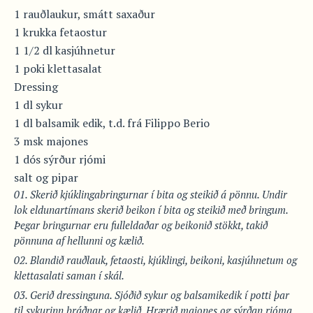
1 rauðlaukur, smátt saxaður
1 krukka fetaostur
1 1/2 dl kasjúhnetur
1 poki klettasalat
Dressing
1 dl sykur
1 dl balsamik edik, t.d. frá Filippo Berio
3 msk majones
1 dós sýrður rjómi
salt og pipar
Skerið kjúklingabringurnar í bita og steikið á pönnu. Undir
lok eldunartímans skerið beikon í bita og steikið með bringum.
Þegar bringurnar eru fulleldaðar og beikonið stökkt, takið
pönnuna af hellunni og kælið.
Blandið rauðlauk, fetaosti, kjúklingi, beikoni, kasjúhnetum og
klettasalati saman í skál.
Gerið dressinguna. Sjóðið sykur og balsamikedik í potti þar
til sykurinn bráðnar og kælið. Hrærið majones og sýrðan rjóma