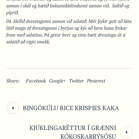
saman í skál og bætið balsamikblöndunni saman við. Saltið og
piprið.
Hellið dressingunni saman við salatið. Mér þykir gott að láta
lítið magn af dressingunni í byrjun og kýs að bera hana frekar
fram með salatinu. Þá getur hver og einn bætt dressingu út á
salatið að eigin smekk.
Share:
Facebook
Google+
Twitter
Pinterest
BINGÓKÚLU RICE KRISPIES KAKA
KJÚKLINGARÉTTUR Í GRÆNNI
KÓKOSKARRÝSÓSU