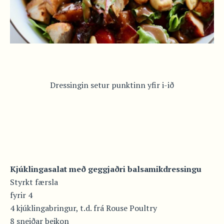
Dressingin setur punktinn yfir i-ið
Kjúklingasalat með geggjaðri balsamikdressingu
Styrkt færsla
fyrir 4
4 kjúklingabringur, t.d. frá Rouse Poultry
8 sneiðar beikon