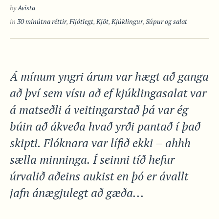
by
Avista
in
30 mínútna réttir
,
Fljótlegt
,
Kjöt
,
Kjúklingur
,
Súpur og salat
Á mínum yngri árum var hægt að ganga
að því sem vísu að ef kjúklingasalat var
á matseðli á veitingarstað þá var ég
búin að ákveða hvað yrði pantað í það
skipti. Flóknara var lífið ekki – ahhh
sælla minninga. Í seinni tíð hefur
úrvalið aðeins aukist en þó er ávallt
jafn ánægjulegt að gæða...