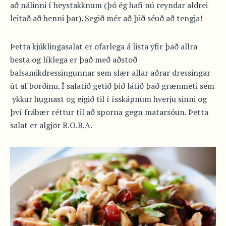
að nálinni í heystakknum (þó ég hafi nú reyndar aldrei
leitað að henni þar). Segið mér að þið séuð að tengja!
Þetta kjúklingasalat er ofarlega á lista yfir það allra
besta og líklega er það með aðstoð
balsamikdressingunnar sem slær allar aðrar dressingar
út af borðinu. Í salatið getið þið látið það grænmeti sem
ykkur hugnast og eigið til í ísskápnum hverju sinni og
því frábær réttur til að sporna gegn matarsóun. Þetta
salat er algjör B.O.B.A.