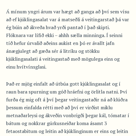
Á mínum yngri árum var hægt að ganga að því sem vísu
að ef kjúklingasalat var á matseðli á veitingarstað þá var
ég búin að ákveða hvað yrði pantað í það skipti.
Flóknara var lífið ekki – ahhh sælla minninga. Í seinni
tíð hefur úrvalið aðeins aukist en þó er ávallt jafn
ánægjulegt að gæða sér á litríku og stökku
kjúklingasalati á veitingastað með mögulega eins og
einu hvítvínsglasi.
Það er mjög einfalt að útbúa gott kjúklingasalat og í
raun bara spurning um góð hráefni og örlitla natni. Því
furða ég mig oft á því þegar veitingastaðir ná að klúðra
þessum einfalda rétti með að því er virðist miklu
metnaðarleysi og ákveðin vonbrigði þegar kál, tómatar í
bátum og nokkrar gúrkusneiðar koma ásamt 3
fetaostabitum og leitin að kjúklinginum er eins og leitin