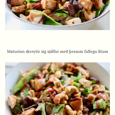
Maturinn skreytir sig sjálfur með þessum fallegu litum