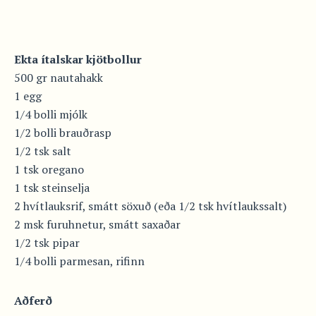
Ekta ítalskar kjötbollur
500 gr nautahakk
1 egg
1/4 bolli mjólk
1/2 bolli brauðrasp
1/2 tsk salt
1 tsk oregano
1 tsk steinselja
2 hvítlauksrif, smátt söxuð (eða 1/2 tsk hvítlaukssalt)
2 msk furuhnetur, smátt saxaðar
1/2 tsk pipar
1/4 bolli parmesan, rifinn
Aðferð