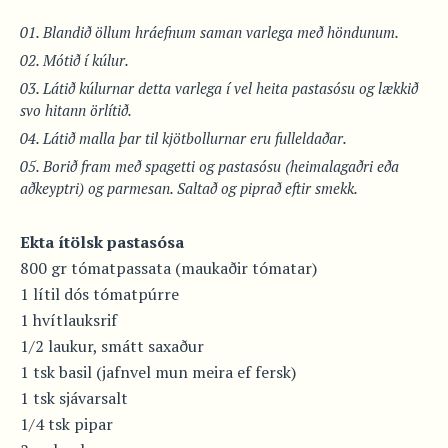
Blandið öllum hráefnum saman varlega með höndunum.
Mótið í kúlur.
Látið kúlurnar detta varlega í vel heita pastasósu og lækkið
svo hitann örlítið.
Látið malla þar til kjötbollurnar eru fulleldaðar.
Borið fram með spagetti og pastasósu (heimalagaðri eða
aðkeyptri) og parmesan. Saltað og piprað eftir smekk.
Ekta ítölsk pastasósa
800 gr tómatpassata (maukaðir tómatar)
1 lítil dós tómatpúrre
1 hvítlauksrif
1/2 laukur, smátt saxaður
1 tsk basil (jafnvel mun meira ef fersk)
1 tsk sjávarsalt
1/4 tsk pipar