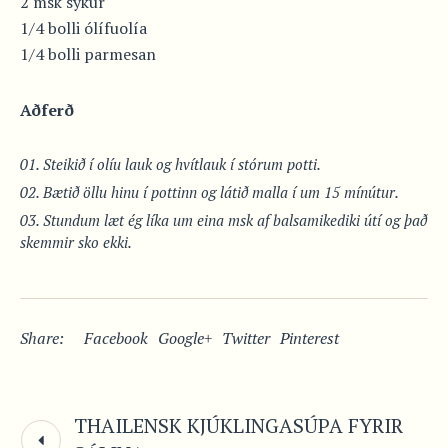
2 msk sykur
1/4 bolli ólífuolía
1/4 bolli parmesan
Aðferð
Steikið í olíu lauk og hvítlauk í stórum potti.
Bætið öllu hinu í pottinn og látið malla í um 15 mínútur.
Stundum læt ég líka um eina msk af balsamikediki útí og það
skemmir sko ekki.
Share:
Facebook
Google+
Twitter
Pinterest
THAILENSK KJÚKLINGASÚPA FYRIR