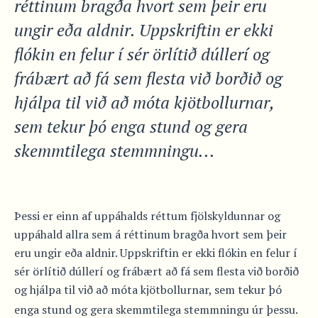
réttinum bragða hvort sem þeir eru
ungir eða aldnir. Uppskriftin er ekki
flókin en felur í sér örlítið dúllerí og
frábært að fá sem flesta við borðið og
hjálpa til við að móta kjötbollurnar,
sem tekur þó enga stund og gera
skemmtilega stemmningu...
Þessi er einn af uppáhalds réttum fjölskyldunnar og
uppáhald allra sem á réttinum bragða hvort sem þeir
eru ungir eða aldnir. Uppskriftin er ekki flókin en felur í
sér örlítið dúllerí og frábært að fá sem flesta við borðið
og hjálpa til við að móta kjötbollurnar, sem tekur þó
enga stund og gera skemmtilega stemmningu úr þessu.