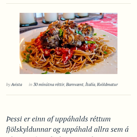
by
Avista
in
30 mínútna réttir
,
Barnvænt
,
Ítalía
,
Kvöldmatur
Þessi er einn af uppáhalds réttum
fjölskyldunnar og uppáhald allra sem á