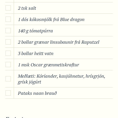
2 tsk salt
1 dós kókosmjólk frá Blue dragon
140 g tómatpúrra
2 bollar grænar linsubaunir frá Raputzel
3 bollar heitt vatn
1 msk Oscar grænmetiskraftur
Meðlæti: Kóríander, kasjúhnetur, hrísgrjón,
grísk jógúrt
Pataks naan brauð