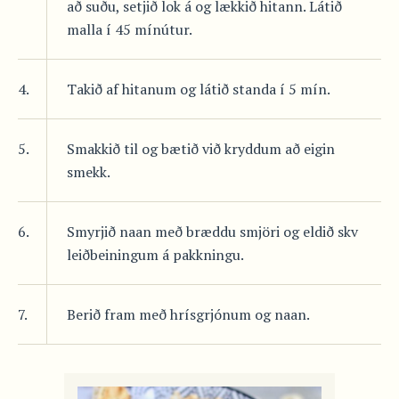
að suðu, setjið lok á og lækkið hitann. Látið
malla í 45 mínútur.
4.
Takið af hitanum og látið standa í 5 mín.
5.
Smakkið til og bætið við kryddum að eigin
smekk.
6.
Smyrjið naan með bræddu smjöri og eldið skv
leiðbeiningum á pakkningu.
7.
Berið fram með hrísgrjónum og naan.