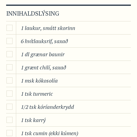
INNIHALDSLÝSING
1 laukur, smátt skorinn
6 hvítlauksrif, saxað
1 dl grænar baunir
1 grænt chilí, saxað
1 msk kókosolía
1 tsk turmeric
1/2 tsk kóríanderkrydd
1 tsk karrý
1 tsk cumin (ekki kúmen)