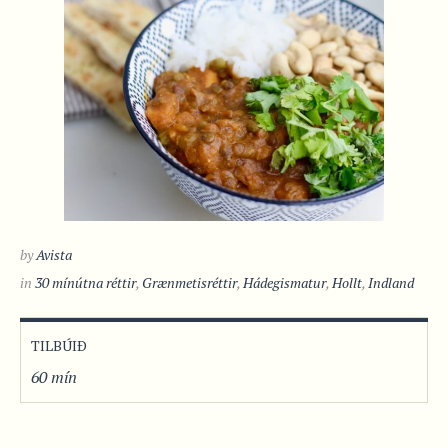
by
Avista
in
30 mínútna réttir
,
Grænmetisréttir
,
Hádegismatur
,
Hollt
,
Indland
TILBÚIÐ
60 mín