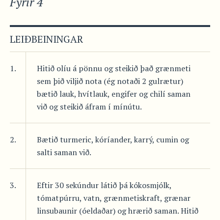
Fyrir 4
LEIÐBEININGAR
1.
Hitið olíu á pönnu og steikið það grænmeti
sem þið viljið nota (ég notaði 2 gulrætur)
bætið lauk, hvítlauk, engifer og chilí saman
við og steikið áfram í mínútu.
2.
Bætið turmeric, kóríander, karrý, cumin og
salti saman við.
3.
Eftir 30 sekúndur látið þá kókosmjólk,
tómatpúrru, vatn, grænmetiskraft, grænar
linsubaunir (óeldaðar) og hrærið saman. Hitið