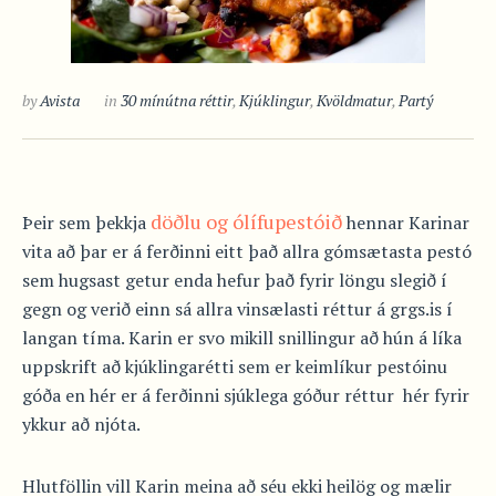
by
Avista
in
30 mínútna réttir
,
Kjúklingur
,
Kvöldmatur
,
Partý
döðlu og ólífupestóið
Þeir sem þekkja
hennar Karinar
vita að þar er á ferðinni eitt það allra gómsætasta pestó
sem hugsast getur enda hefur það fyrir löngu slegið í
gegn og verið einn sá allra vinsælasti réttur á grgs.is í
langan tíma. Karin er svo mikill snillingur að hún á líka
uppskrift að kjúklingarétti sem er keimlíkur pestóinu
góða en hér er á ferðinni sjúklega góður réttur hér fyrir
ykkur að njóta.
Hlutföllin vill Karin meina að séu ekki heilög og mælir