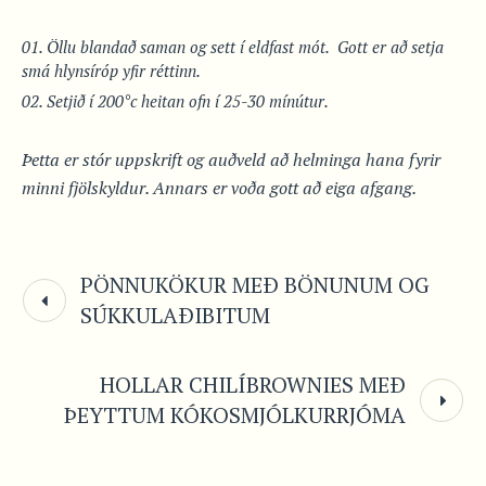
Öllu blandað saman og sett í eldfast mót. Gott er að setja
smá hlynsíróp yfir réttinn.
Setjið í 200°c heitan ofn í 25-30 mínútur.
Þetta er stór uppskrift og auðveld að helminga hana fyrir
minni fjölskyldur. Annars er voða gott að eiga afgang.
PÖNNUKÖKUR MEÐ BÖNUNUM OG
SÚKKULAÐIBITUM
HOLLAR CHILÍBROWNIES MEÐ
ÞEYTTUM KÓKOSMJÓLKURRJÓMA