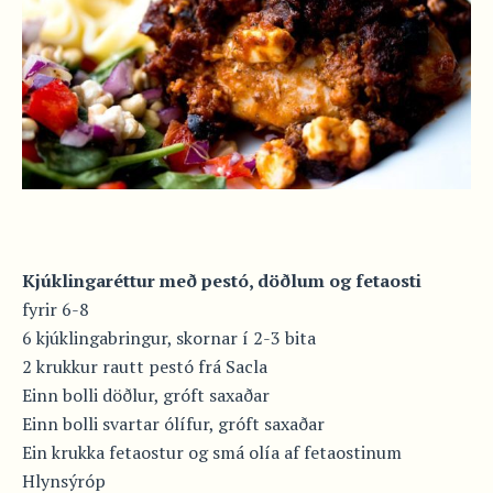
Kjúklingaréttur með pestó, döðlum og fetaosti
fyrir 6-8
6 kjúklingabringur, skornar í 2-3 bita
2 krukkur rautt pestó frá Sacla
Einn bolli döðlur, gróft saxaðar
Einn bolli svartar ólífur, gróft saxaðar
Ein krukka fetaostur og smá olía af fetaostinum
Hlynsýróp