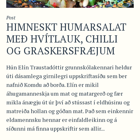
Post
HIMNESKT HUMARSALAT
MEÐ HVÍTLAUK, CHILLI
OG GRASKERSFRÆJUM
Hún Elín Traustadóttir grunnskólakennari heldur
úti dásamlega girnilegri uppskriftasíðu sem ber
nafnið Komdu að borða. Elín er mikil
áhugamanneskja um mat og matargerð og fær
mikla ánægju út úr því að stússast í eldhúsinu og
matreiða hollan og góðan mat. Það sem einkennir
eldamennsku hennar er einfaldleikinn og á
síðunni má finna uppskriftir sem allir...