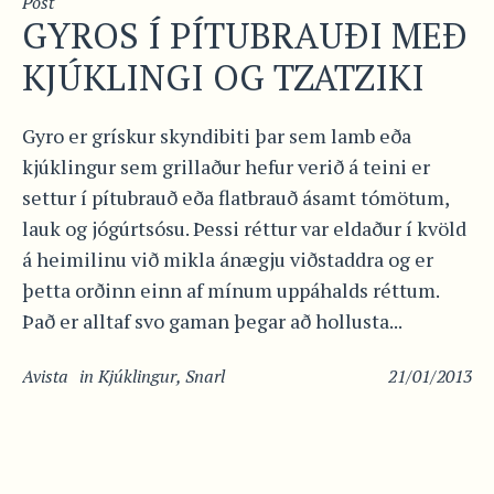
Post
GYROS Í PÍTUBRAUÐI MEÐ
KJÚKLINGI OG TZATZIKI
Gyro er grískur skyndibiti þar sem lamb eða
kjúklingur sem grillaður hefur verið á teini er
settur í pítubrauð eða flatbrauð ásamt tómötum,
lauk og jógúrtsósu. Þessi réttur var eldaður í kvöld
á heimilinu við mikla ánægju viðstaddra og er
þetta orðinn einn af mínum uppáhalds réttum.
Það er alltaf svo gaman þegar að hollusta...
Avista
in
Kjúklingur
,
Snarl
21/01/2013