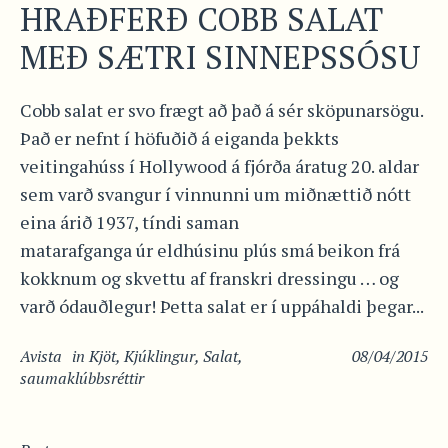
HRAÐFERÐ COBB SALAT
MEÐ SÆTRI SINNEPSSÓSU
Cobb salat er svo frægt að það á sér sköpunarsögu.
Það er nefnt í höfuðið á eiganda þekkts
veitingahúss í Hollywood á fjórða áratug 20. aldar
sem varð svangur í vinnunni um miðnættið nótt
eina árið 1937, tíndi saman
matarafganga úr eldhúsinu plús smá beikon frá
kokknum og skvettu af franskri dressingu … og
varð ódauðlegur! Þetta salat er í uppáhaldi þegar...
Avista
in
Kjöt
,
Kjúklingur
,
Salat
,
08/04/2015
saumaklúbbsréttir