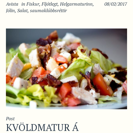
Avista
in
Fiskur
,
Fljótlegt
,
Helgarmaturinn
,
08/02/2017
Jólin
,
Salat
,
saumaklúbbsréttir
Post
KVÖLDMATUR Á