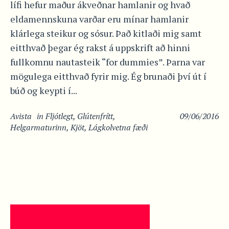
lífi hefur maður ákveðnar hamlanir og hvað
eldamennskuna varðar eru mínar hamlanir
klárlega steikur og sósur. Það kitlaði mig samt
eitthvað þegar ég rakst á uppskrift að hinni
fullkomnu nautasteik “for dummies”. Þarna var
mögulega eitthvað fyrir mig. Ég brunaði því út í
búð og keypti í...
Avista
in
Fljótlegt
,
Glútenfrítt
,
09/06/2016
Helgarmaturinn
,
Kjöt
,
Lágkolvetna fæði