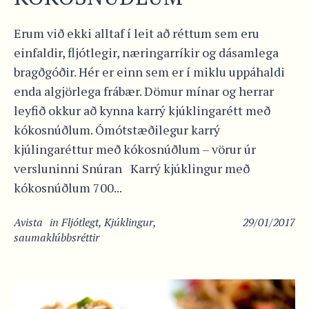
Erum við ekki alltaf í leit að réttum sem eru
einfaldir, fljótlegir, næringarríkir og dásamlega
bragðgóðir. Hér er einn sem er í miklu uppáhaldi
enda algjörlega frábær. Dömur mínar og herrar
leyfið okkur að kynna karrý kjúklingarétt með
kókosnúðlum. Ómótstæðilegur karrý
kjúlingaréttur með kókosnúðlum – vörur úr
versluninni Snúran Karrý kjúklingur með
kókosnúðlum 700...
Avista
in
Fljótlegt
,
Kjúklingur
,
29/01/2017
saumaklúbbsréttir