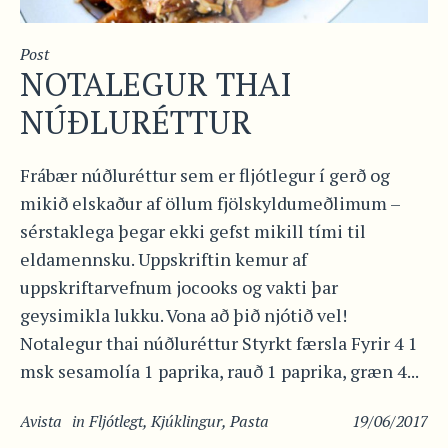
Post
NOTALEGUR THAI
NÚÐLURÉTTUR
Frábær núðluréttur sem er fljótlegur í gerð og
mikið elskaður af öllum fjölskyldumeðlimum –
sérstaklega þegar ekki gefst mikill tími til
eldamennsku. Uppskriftin kemur af
uppskriftarvefnum jocooks og vakti þar
geysimikla lukku. Vona að þið njótið vel!
Notalegur thai núðluréttur Styrkt færsla Fyrir 4 1
msk sesamolía 1 paprika, rauð 1 paprika, græn 4...
Avista
in
Fljótlegt
,
Kjúklingur
,
Pasta
19/06/2017