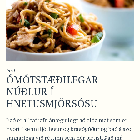
Post
ÓMÓTSTÆÐILEGAR
NÚÐLUR Í
HNETUSMJÖRSÓSU
Það er alltaf jafn ánægjulegt að elda mat sem er
hvort í senn fljótlegur og bragðgóður og það á svo
sannarlega við réttinn sem hér birtist. Það má