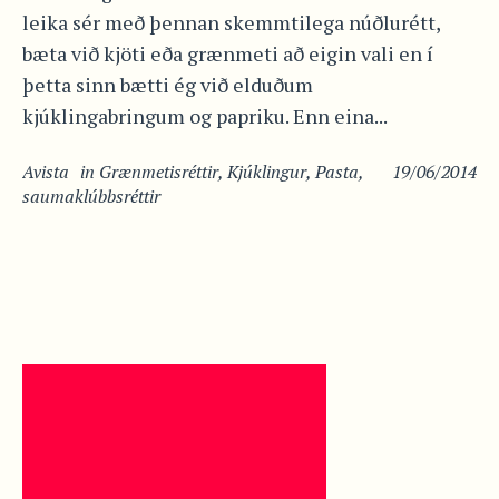
leika sér með þennan skemmtilega núðlurétt,
bæta við kjöti eða grænmeti að eigin vali en í
þetta sinn bætti ég við elduðum
kjúklingabringum og papriku. Enn eina...
Avista
in
Grænmetisréttir
,
Kjúklingur
,
Pasta
,
19/06/2014
saumaklúbbsréttir