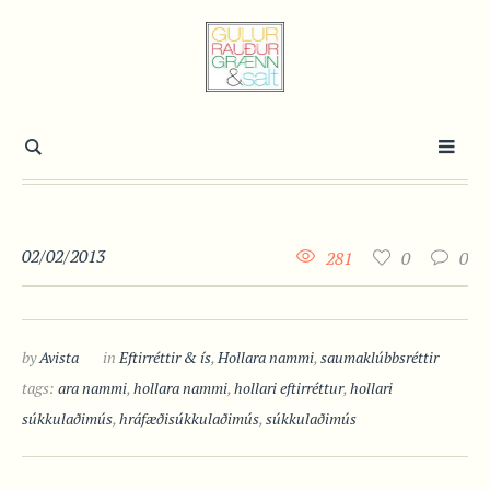
02/02/2013
281
0
0
by
Avista
in
Eftirréttir & ís
,
Hollara nammi
,
saumaklúbbsréttir
tags:
ara nammi
,
hollara nammi
,
hollari eftirréttur
,
hollari
súkkulaðimús
,
hráfæðisúkkulaðimús
,
súkkulaðimús