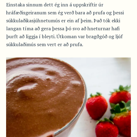
Einstaka sinnum dett ég inn á uppskriftir úr
hráfæðisgeiranum sem ég verð bara að prufa og þessi
súkkulaðikasjúhnetumús er ein af þeim. Það tók ekki
langan tíma að gera þessa þó svo að hneturnar hafi
þurft að liggja í bleyti. Útkoman var bragðgóð og ljúf
súkkulaðimús sem vert er að prufa.