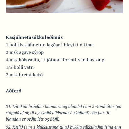
Kasjúhnetusúkkulaðimús
1 bolli kasjúhnetur, lagðar í bleyti í 6 tíma
2 msk agave sýróp
4 msk kókosolía, í fljótandi formi1 vanillustöng
1/2 bolli vatn
2 msk hreint kakó
Aðferð
Látið öll hráefni í blandara og blandið í um 3-4 mínútur (en
stoppið af og til og skafið hliðarnar á skálinni) eða þar til
blandan er orðin létt og flöffí.
Kælið í um 1 klukkustund til að þykkja súkkulaðimúsina enn