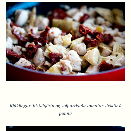
Kjúklingur, þistilhjörtu og sólþurrkaðir tómatar steiktir á
pönnu