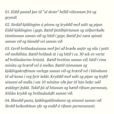
Eldið pastað þar til “al dente” hellið vökvanum frá og
geymið.
Steikið kjúklinginn á pönnu og kryddið með salti og pipar.
Eldið kjúklinginn í gegn. Bætið þistilhjörtunum og sólþurrkuðu
tómötunum saman við og hitið í gegn. Bætið því næst spínati
saman við og blandið vel saman við.
Gerið hvítlaukssósuna með því að bræða smjör og olíu í potti
við meðalhita. Bætið hvítlauk út í og hitið í ca. 30 sek en varist
að hvítlaukurinn brúnist. Bætið hveitinu saman við, hitið í eina
mínútu og hrærið vel á meðan. Bætið rjómanum og
kjúklingakraftinum varlega saman við og hrærið vel í blöndunni
til að koma í veg fyrir kekki. Kryddið með salti og pipar og leyfið
sósunni að malla í um 10 mínútur eða þar til hún hefur náð
æskilegri þykkt. Takið þá af hitanum og bætið rifnum parmesan,
ítölsku kryddi og hvítlauksdufti saman við.
Blandið pasta, kjúklingablöndunni og sósunni saman við.
Stráið beikonbitum yfir og endið á rifnum parmesanosti.