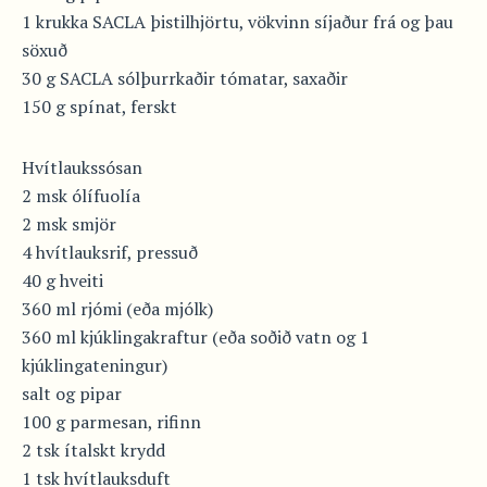
1 krukka SACLA þistilhjörtu, vökvinn síjaður frá og þau
söxuð
30 g SACLA sólþurrkaðir tómatar, saxaðir
150 g spínat, ferskt
Hvítlaukssósan
2 msk ólífuolía
2 msk smjör
4 hvítlauksrif, pressuð
40 g hveiti
360 ml rjómi (eða mjólk)
360 ml kjúklingakraftur (eða soðið vatn og 1
kjúklingateningur)
salt og pipar
100 g parmesan, rifinn
2 tsk ítalskt krydd
1 tsk hvítlauksduft