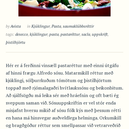
by
Avista
in
Kjúklingur
,
Pasta
,
saumaklúbbsréttir
tags:
desecco
,
kjúklingur
,
pasta
,
pastaréttur
,
sacla
,
uppskrift
,
þistilhjörtu
Hér er á ferðinni vinsæll pastaréttur með einni útgáfu
af hinni frægu Alfredo sósu. Matarmikill réttur með
kjúklingi, sólþurrkuðum tómötum og þistilhjörtum
toppað með rjómalagaðri hvítlaukssósu og beikonbitum.
Að sjálfsögðu má leika sér með hráefnin og oft bæti ég
sveppum saman við. Sósuuppskriftin er vel stór enda
misjafnt hversu mikið af sósu fólk kýs með þessum rétti
en hana má hinsvegar auðveldlega helminga. Orkumikill
og bragðgóður réttur sem smellpassar við vetrarveðrið