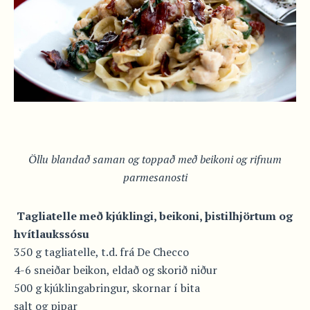
Öllu blandað saman og toppað með beikoni og rifnum
parmesanosti
Tagliatelle með kjúklingi, beikoni, þistilhjörtum og
hvítlaukssósu
350 g tagliatelle, t.d. frá De Checco
4-6 sneiðar beikon, eldað og skorið niður
500 g kjúklingabringur, skornar í bita
salt og pipar