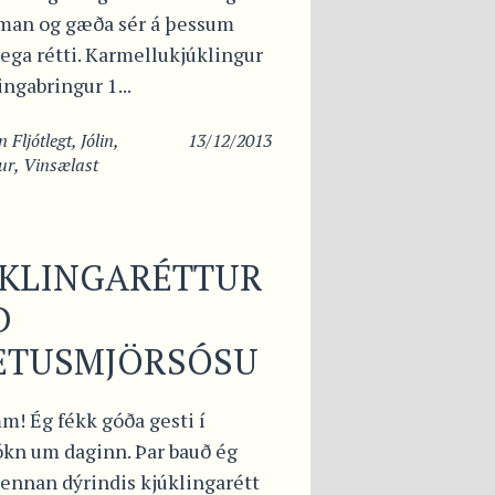
aman og gæða sér á þessum
ega rétti. Karmellukjúklingur
ingabringur 1...
in
Fljótlegt
,
Jólin
,
13/12/2013
ur
,
Vinsælast
ÚKLINGARÉTTUR
Ð
ETUSMJÖRSÓSU
 Ég fékk góða gesti í
kn um daginn. Þar bauð ég
þennan dýrindis kjúklingarétt