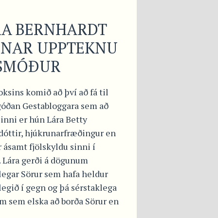
RA BERNHARDT
NNAR UPPTEKNU
SMÓÐUR
oksins komið að því að fá til
góðan Gestabloggara sem að
inni er hún Lára Betty
dóttir, hjúkrunarfræðingur en
 ásamt fjölskyldu sinni í
. Lára gerði á dögunum
legar Sörur sem hafa heldur
legið í gegn og þá sérstaklega
im sem elska að borða Sörur en