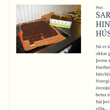
Post
SA
HI
HÚ
Nú er l
okkar 
þessu s
Harðar
hún býr
Noregi
óvenju
betur s
hjá þe
vilja...