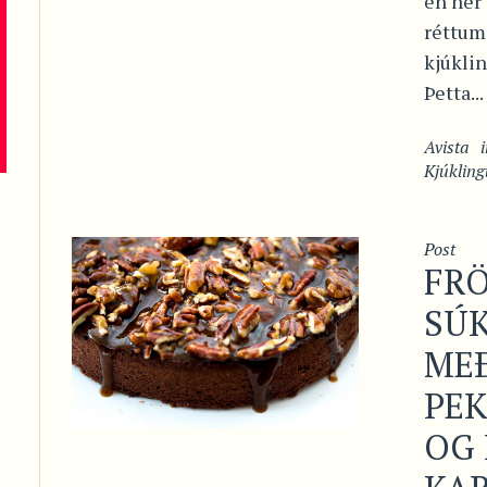
en hér
réttum
kjúkli
Þetta...
Avista
Kjúkling
Post
FR
SÚ
ME
PE
OG 