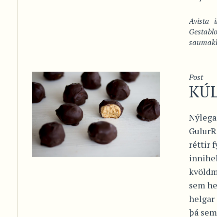
Avista
Gestabl
saumakl
Post
KÚ
Nýlega
GulurR
réttir 
innihel
kvöldm
sem he
helgar 
þá sem