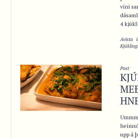
vini s
dásaml
4 kjúkl
Avista
Kjúkling
Post
KJ
ME
HN
Ummmm!
heimsó
upp á 