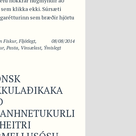
 eru nokkrar hugmyndir að
 sem klikka ekki. Súrsæti
ngarétturinn sem bræðir hjörtu
in
Fiskur
,
Fljótlegt
,
08/08/2014
ur
,
Pasta
,
Vinsælast
,
Ýmislegt
ÖNSK
KKULAÐIKAKA
Ð
KANHNETUKURLI
HEITRI