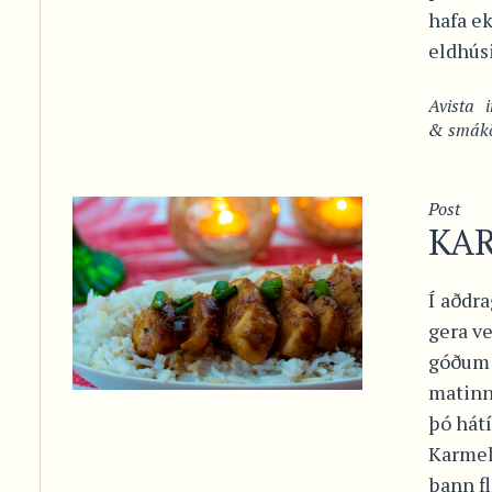
hafa ek
eldhúsi
Avista
& smák
Post
KA
Í aðdra
gera ve
góðum 
matinn
þó hát
Karmel
þann f