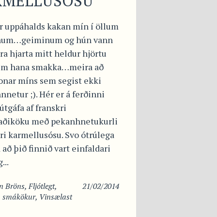
RMELLUSÓSU
er uppáhalds kakan mín í öllum
num…geiminum og hún vann
ra hjarta mitt heldur hjörtu
sem hana smakka…meira að
sonar míns sem segist ekki
nnetur ;). Hér er á ferðinni
útgáfa af franskri
aðiköku með pekanhnetukurli
ri karmellusósu. Svo ótrúlega
 að þið finnið vart einfaldari
...
in
Bröns
,
Fljótlegt
,
21/02/2014
 smákökur
,
Vinsælast