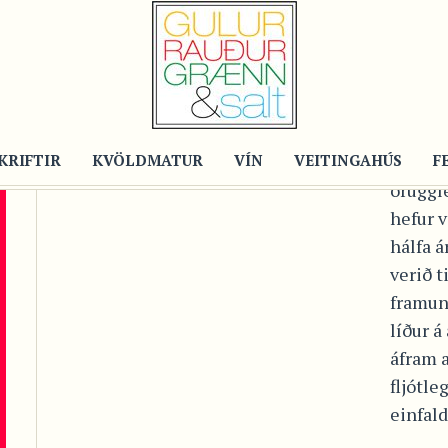
Post
10 
ÁRS
KRIFTIR
KVÖLDMATUR
VÍN
VEITINGAHÚS
Það er 
F
öruggl
hefur v
hálfa á
verið t
framun
líður á
áfram a
fljótle
einfalda