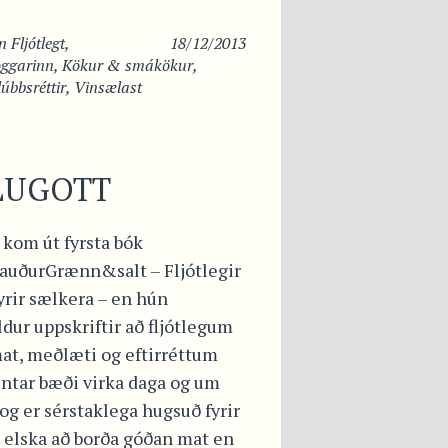
in
Fljótlegt
,
18/12/2013
oggarinn
,
Kökur & smákökur
,
úbbsréttir
,
Vinsælast
LUGOTT
 kom út fyrsta bók
auðurGrænn&salt – Fljótlegir
fyrir sælkera – en hún
dur uppskriftir að fljótlegum
at, meðlæti og eftirréttum
ntar bæði virka daga og um
og er sérstaklega hugsuð fyrir
 elska að borða góðan mat en