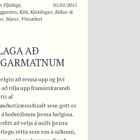
in
Fljótlegt
,
05/01/2015
oggarinn
,
Kjöt
,
Kjúklingur
,
Kökur &
ur
,
Súpur
,
Vinsælast
LAGA AÐ
LGARMATNUM
elgin að renna upp og því
ð að rifja upp framúrskarandi
tti af
auðurGrænn&salt sem gott er
a á boðstólnum þessa helgina.
erfitt að velja á milli þeirra
tlegu rétta sem eru á síðunni,