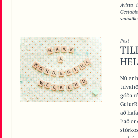
Avista
Gestabl
smákök
Post
TIL
HE
Nú er h
tilvali
góða ré
GulurR
að haf
Það er 
stórkos