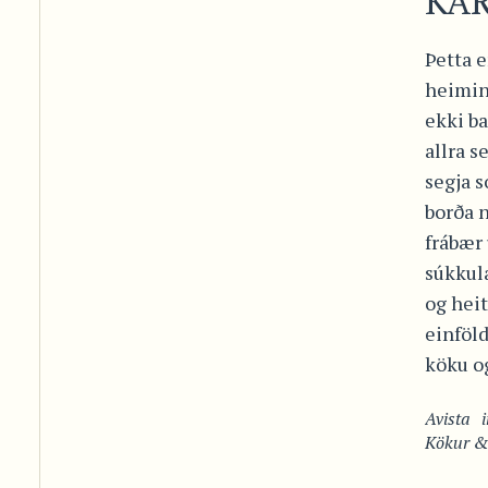
KA
Þetta 
heimi
ekki ba
allra 
segja 
borða n
frábær 
súkkul
og heit
einföld
köku og
Avista
Kökur &