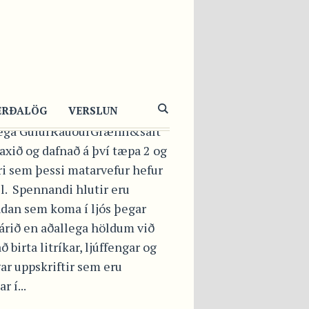
“HITTARAR”
INS
gaman að sjá hversu hratt og
ERÐALÖG
VERSLUN
ega GulurRauðurGrænn&salt
axið og dafnað á því tæpa 2 og
ri sem þessi matarvefur hefur
il. Spennandi hlutir eru
dan sem koma í ljós þegar
 árið en aðallega höldum við
ð birta litríkar, ljúffengar og
gar uppskriftir sem eru
r í...