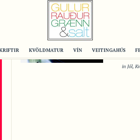
Recipe
LA
VEI
KRIFTIR
KVÖLDMATUR
VÍN
VEITINGAHÚS
Fyrir 4
F
in
Jól
,
Kv