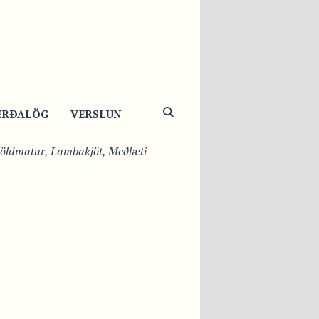
MBA SHAWARMA
SLA
ERÐALÖG
VERSLUN
öldmatur
,
Lambakjöt
,
Meðlæti