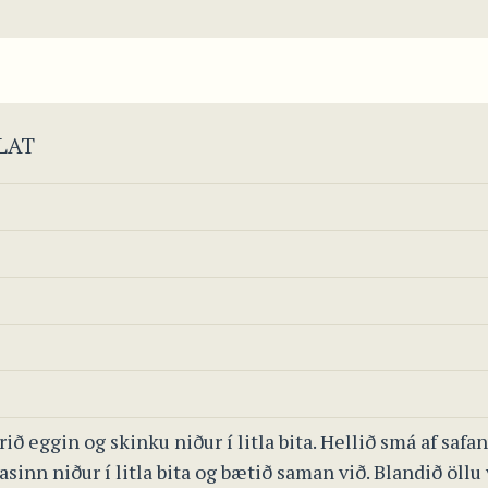
LAT
erið eggin og skinku niður í litla bita. Hellið smá af s
asinn niður í litla bita og bætið saman við. Blandið öllu