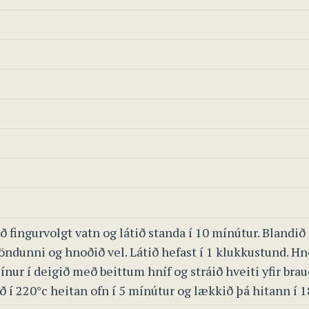
ð fingurvolgt vatn og látið standa í 10 mínútur. Bland
öndunni og hnoðið vel. Látið hefast í 1 klukkustund. Hno
nur í deigið með beittum hníf og stráið hveiti yfir brauð
ið í 220°c heitan ofn í 5 mínútur og lækkið þá hitann í 1