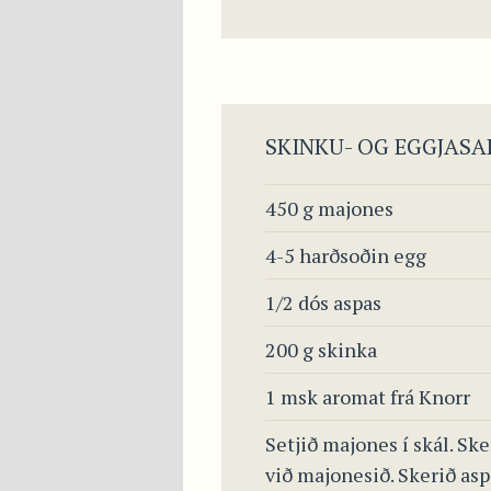
SKINKU- OG EGGJASA
450 g majones
4-5 harðsoðin egg
1/2 dós aspas
200 g skinka
1 msk aromat frá Knorr
Setjið majones í skál. Sk
við majonesið. Skerið asp