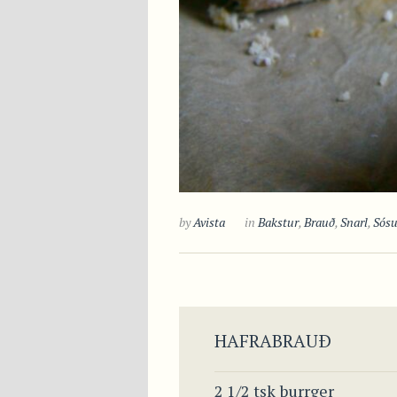
by
Avista
in
Bakstur
,
Brauð
,
Snarl
,
Sósu
HAFRABRAUÐ
2 1/2 tsk þurrger