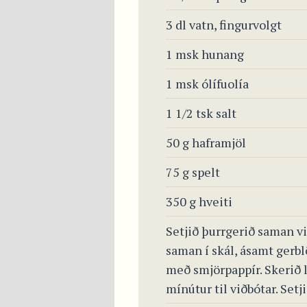
3 dl vatn, fingurvolgt
1 msk hunang
1 msk ólífuolía
1 1/2 tsk salt
50 g haframjöl
75 g spelt
350 g hveiti
Setjið þurrgerið saman vi
saman í skál, ásamt gerbl
með smjörpappír. Skerið lí
mínútur til viðbótar. Setj