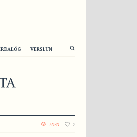
ERÐALÖG
VERSLUN
TA
5030
7