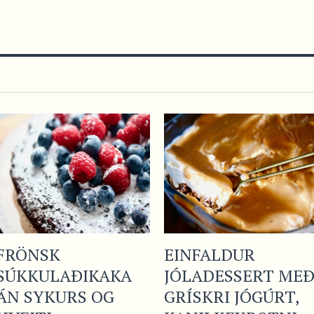
FRÖNSK
EINFALDUR
SÚKKULAÐIKAKA
JÓLADESSERT ME
ÁN SYKURS OG
GRÍSKRI JÓGÚRT,