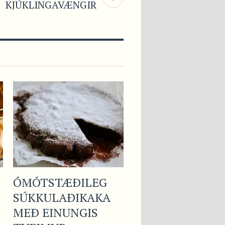
KJÚKLINGAVÆNGIR
ÓMÓTSTÆÐILEG
Ð
SÚKKULAÐIKAKA
MEÐ EINUNGIS