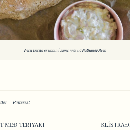
Þessi færsla er unnin í samvinnu við Nathan&Olsen
tter
Pinterest
T MEÐ TERIYAKI
KLÍSTRAÐ