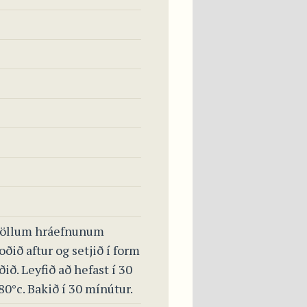
ið öllum hráefnunum
ðið aftur og setjið í form
ið. Leyfið að hefast í 30
80°c. Bakið í 30 mínútur.