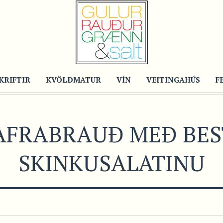
KRIFTIR
KVÖLDMATUR
VÍN
VEITINGAHÚS
F
AFRABRAUÐ MEÐ BES
SKINKUSALATINU