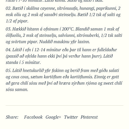
Bætið í skálina cayenne, sítrónusafa, hunangi, paprikunni, 2
msk olíu og 2 msk af saxaðri steinselju. Bætið 1/2 tsk af salti og
1/2 af pipar.
Hækkið hitann á ofninum í 200°C. Blandið saman 1 msk af
ólífuolíu, 2 msk af steinselju, salvíunni, sítrónuberki, 1/2 tsk salti
og svörtum pipar. Nuddið maukinu yfir laxinn.
Látið í ofn í 12-14 mínútur eða þar til hann er fulleldaður
(passið að ofelda hann ekki því þá verður hann þurr). Látið
standa í 5 mínútur.
Látið hnetukurlið yfir fiskinn og berið fram með góðu salati
og cous cous, sætum kartöflum eða kartöflumús. Einnig er gott
að gera chilí sósu með því að hræra sýrðum rjóma og sweet chilí
sósu saman.
Share:
Facebook
Google+
Twitter
Pinterest