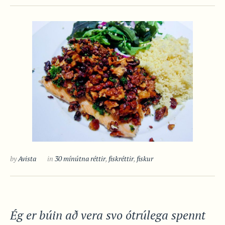
by
Avista
in
30 mínútna réttir
,
fiskréttir
,
fiskur
Ég er búin að vera svo ótrúlega spennt