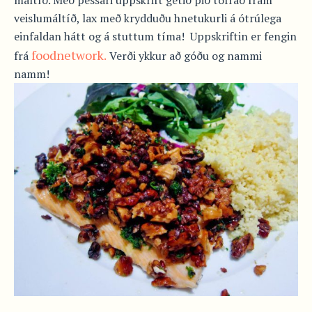
veislumáltíð, lax með krydduðu hnetukurli á ótrúlega
einfaldan hátt og á stuttum tíma! Uppskriftin er fengin
foodnetwork.
frá
Verði ykkur að góðu og nammi
namm!