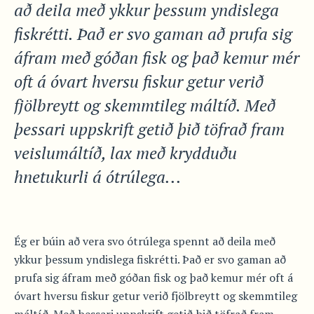
að deila með ykkur þessum yndislega
fiskrétti. Það er svo gaman að prufa sig
áfram með góðan fisk og það kemur mér
oft á óvart hversu fiskur getur verið
fjölbreytt og skemmtileg máltíð. Með
þessari uppskrift getið þið töfrað fram
veislumáltíð, lax með krydduðu
hnetukurli á ótrúlega...
Ég er búin að vera svo ótrúlega spennt að deila með
ykkur þessum yndislega fiskrétti. Það er svo gaman að
prufa sig áfram með góðan fisk og það kemur mér oft á
óvart hversu fiskur getur verið fjölbreytt og skemmtileg
máltíð. Með þessari uppskrift getið þið töfrað fram