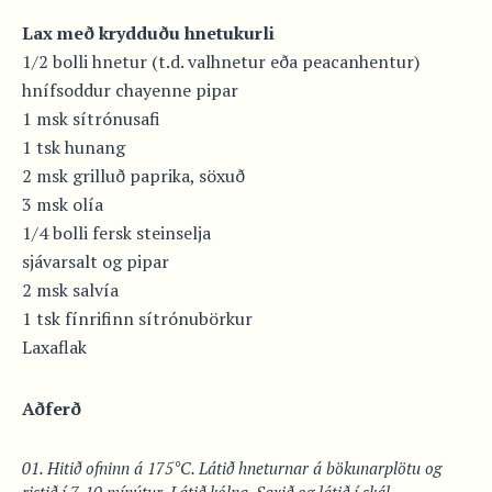
Lax með krydduðu hnetukurli
1/2 bolli hnetur (t.d. valhnetur eða peacanhentur)
hnífsoddur chayenne pipar
1 msk sítrónusafi
1 tsk hunang
2 msk grilluð paprika, söxuð
3 msk olía
1/4 bolli fersk steinselja
sjávarsalt og pipar
2 msk salvía
1 tsk fínrifinn sítrónubörkur
Laxaflak
Aðferð
Hitið ofninn á 175°C. Látið hneturnar á bökunarplötu og
ristið í 7-10 mínútur. Látið kólna. Saxið og látið í skál.