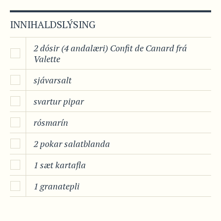
INNIHALDSLÝSING
2 dósir (4 andalæri) Confit de Canard frá
Valette
sjávarsalt
svartur pipar
rósmarín
2 pokar salatblanda
1 sæt kartafla
1 granatepli