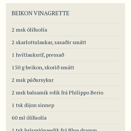
BEIKON VINAGRETTE
2 msk ólífuolía
2 skarlottulaukar, saxaðir smátt
1 hvítlauksrif, pressað
150 g beikon, skorið smátt
2 msk púðursykur
2 msk balsamik edik frá Philippo Berio
1 tsk dijon sinnep
60 ml ólífuolía
1 tsk hrísgrjónaedik frá Blue dragon