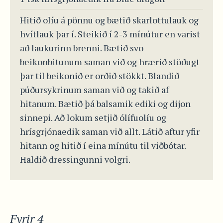
Hitið olíu á pönnu og bætið skarlottulauk og
hvítlauk þar í. Steikið í 2-3 mínútur en varist
að laukurinn brenni. Bætið svo
beikonbitunum saman við og hrærið stöðugt
þar til beikonið er orðið stökkt. Blandið
púðursykrinum saman við og takið af
hitanum. Bætið þá balsamik ediki og dijon
sinnepi. Að lokum setjið ólífuolíu og
hrísgrjónaedik saman við allt. Látið aftur yfir
hitann og hitið í eina mínútu til viðbótar.
Haldið dressingunni volgri.
Fyrir 4