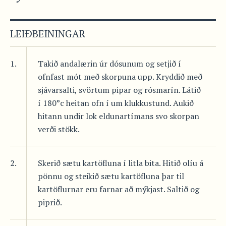
LEIÐBEININGAR
1.
Takið andalærin úr dósunum og setjið í
ofnfast mót með skorpuna upp. Kryddið með
sjávarsalti, svörtum pipar og rósmarín. Látið
í 180°c heitan ofn í um klukkustund. Aukið
hitann undir lok eldunartímans svo skorpan
verði stökk.
2.
Skerið sætu kartöfluna í litla bita. Hitið olíu á
pönnu og steikið sætu kartöfluna þar til
kartöflurnar eru farnar að mýkjast. Saltið og
piprið.