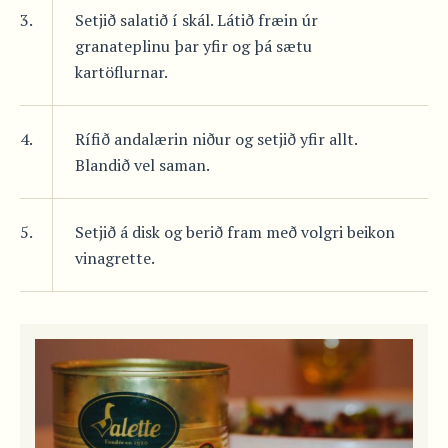
3.
Setjið salatið í skál. Látið fræin úr
granateplinu þar yfir og þá sætu
kartöflurnar.
4.
Rífið andalærin niður og setjið yfir allt.
Blandið vel saman.
5.
Setjið á disk og berið fram með volgri beikon
vinagrette.