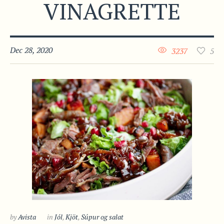
VINAGRETTE
Dec 28, 2020
3237
5
by
Avista
in
Jól
,
Kjöt
,
Súpur og salat