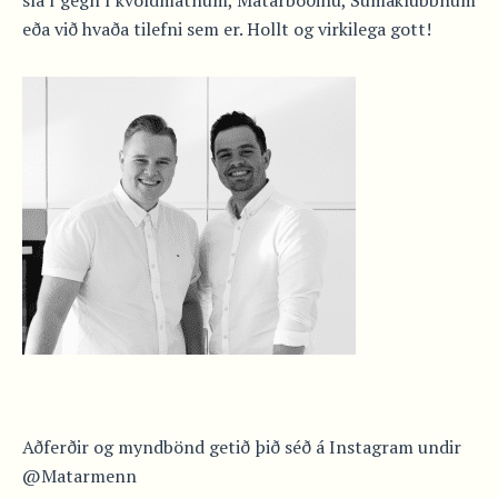
slá í gegn í kvöldmatnum, Matarboðinu, Sumaklúbbnum
eða við hvaða tilefni sem er. Hollt og virkilega gott!
Aðferðir og myndbönd getið þið séð á Instagram undir
@Matarmenn