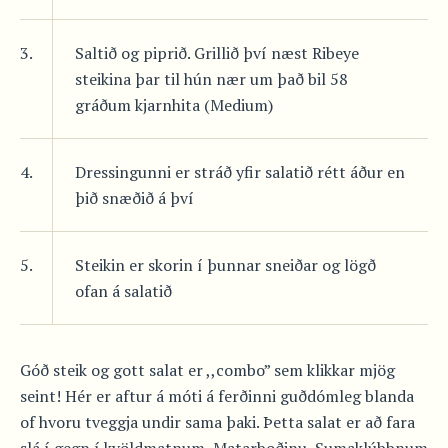
3.
Saltið og piprið. Grillið því næst Ribeye
steikina þar til hún nær um það bil 58
gráðum kjarnhita (Medium)
4.
Dressingunni er stráð yfir salatið rétt áður en
þið snæðið á því
5.
Steikin er skorin í þunnar sneiðar og lögð
ofan á salatið
Góð steik og gott salat er ,,combo” sem klikkar mjög
seint! Hér er aftur á móti á ferðinni guðdómleg blanda
of hvoru tveggja undir sama þaki. Þetta salat er að fara