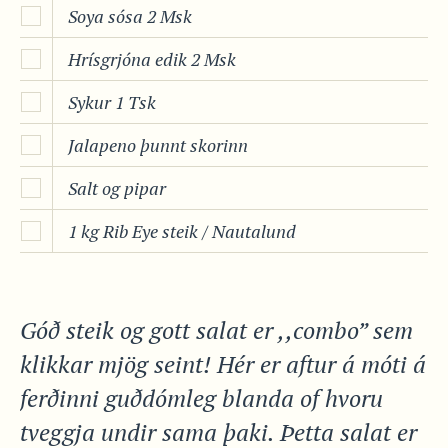
Soya sósa 2 Msk
Hrísgrjóna edik 2 Msk
Sykur 1 Tsk
Jalapeno þunnt skorinn
Salt og pipar
1 kg Rib Eye steik / Nautalund
Góð steik og gott salat er ,,combo” sem
klikkar mjög seint! Hér er aftur á móti á
ferðinni guðdómleg blanda of hvoru
tveggja undir sama þaki. Þetta salat er