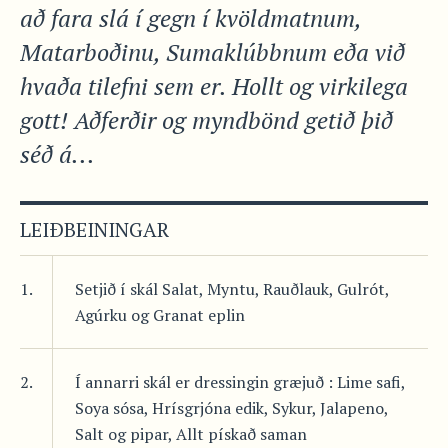
að fara slá í gegn í kvöldmatnum,
Matarboðinu, Sumaklúbbnum eða við
hvaða tilefni sem er. Hollt og virkilega
gott! Aðferðir og myndbönd getið þið
séð á...
LEIÐBEININGAR
1.
Setjið í skál Salat, Myntu, Rauðlauk, Gulrót,
Agúrku og Granat eplin
2.
Í annarri skál er dressingin græjuð : Lime safi,
Soya sósa, Hrísgrjóna edik, Sykur, Jalapeno,
Salt og pipar, Allt pískað saman