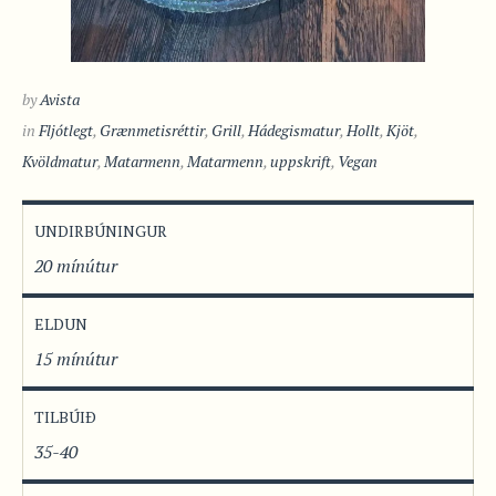
by
Avista
in
Fljótlegt
,
Grænmetisréttir
,
Grill
,
Hádegismatur
,
Hollt
,
Kjöt
,
Kvöldmatur
,
Matarmenn
,
Matarmenn
,
uppskrift
,
Vegan
UNDIRBÚNINGUR
20 mínútur
ELDUN
15 mínútur
TILBÚIÐ
35-40