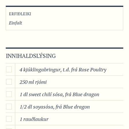
ERFIÐLEIKI
Einfalt
INNIHALDSLÝSING
4 kjúklingabringur, t.d. frá Rose Poultry
250 ml rjómi
1 dl sweet chilí sósa, frá Blue dragon
1/2 dl soyasósa, frá Blue dragon
1 rauðlaukur