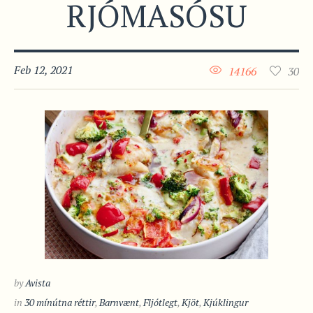
RJÓMASÓSU
Feb 12, 2021
14166
30
by
Avista
in
30 mínútna réttir
,
Barnvænt
,
Fljótlegt
,
Kjöt
,
Kjúklingur