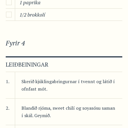
1 paprika
1/2 brokkolí
Fyrir 4
LEIÐBEININGAR
1.
Skerið kjúklingabringurnar í tvennt og látið í
ofnfast mót.
2.
Blandið rjóma, sweet chilí og soyasósu saman
í skál. Geymið.